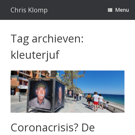
Ga
naar
Chris Klomp
Menu
de
inhoud
Tag archieven:
kleuterjuf
Coronacrisis? De