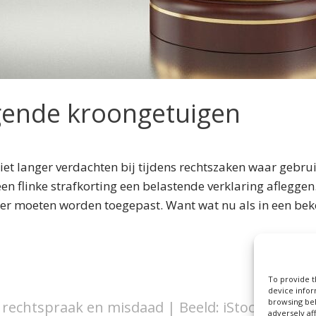
egende kroongetuigen
niet langer verdachten bij tijdens rechtszaken waar gebr
 een flinke strafkorting een belastende verklaring aflegge
r moeten worden toegepast. Want wat nu als in een bek
To provide t
device infor
browsing beh
 rechtspraak en misdaad | Beeld: iStock/Lights
adversely af