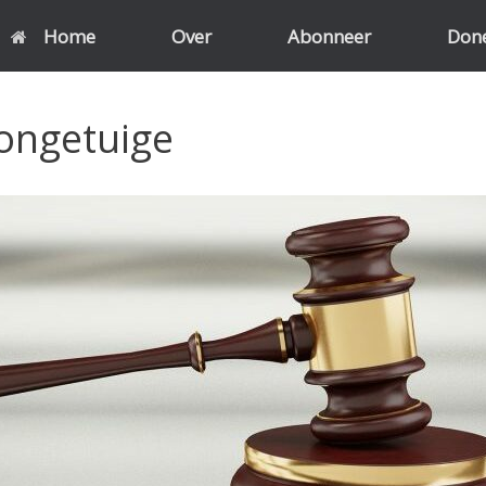
Home
Over
Abonneer
Don
ongetuige