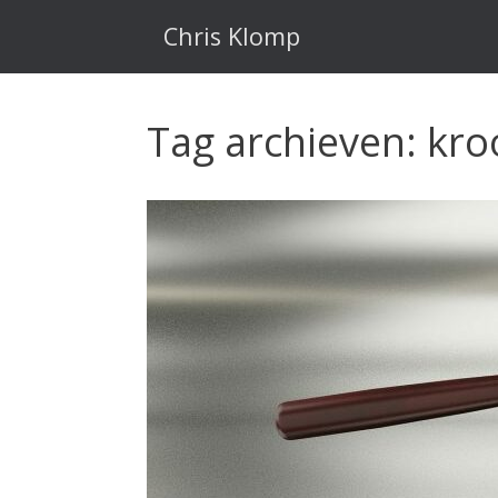
Ga
naar
Chris Klomp
de
inhoud
Tag archieven:
kro