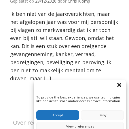
Geplaatst op
29/12/2020
door
Chris Klomp
Ik ben niet van de jaaroverzichten, maar
het afgelopen jaar was voor mij persoonlijk
bij vlagen zo merkwaardig dat ik er toch
even bij stil wil staan. Gewoon, omdat het
kan. Dit is een stuk over een dreigende
gevangenneming, kanker, verraad,
bedreigingen, beveiliging en beroving. Ik
ben niet zo makkelijk mentaal om te
duwen, maar […]
To provide the best experiences, we use technologies
like cookies to store and/or access device information.
Consenting to these technologies will allow us to
process data such as browsing behavior or unique IDs
on this site. Not consenting or withdrawing consent, may
Accept
Deny
adversely affect certain features and functions.
Over rechtspraak en misdaad | Beeld:
View preferences