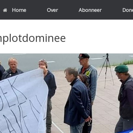
Home
Over
Abonneer
Don
plotdominee