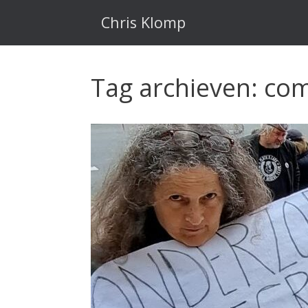
Ga
naar
Chris Klomp
de
inhoud
Tag archieven:
com