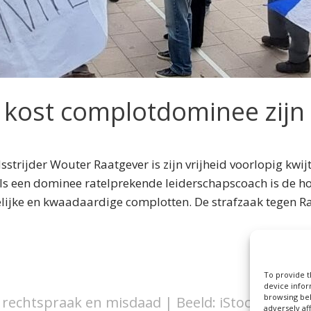
g kost complotdominee zijn 
rijder Wouter Raatgever is zijn vrijheid voorlopig kwijt
ls een dominee ratelprekende leiderschapscoach is de ho
elijke en kwaadaardige complotten. De strafzaak tegen
To provide t
device infor
browsing beh
 rechtspraak en misdaad | Beeld: iStock/Lights
adversely af