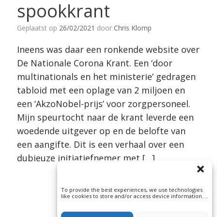
spookkrant
Geplaatst op
26/02/2021
door
Chris Klomp
Ineens was daar een ronkende website over
De Nationale Corona Krant. Een ‘door
multinationals en het ministerie’ gedragen
tabloid met een oplage van 2 miljoen en
een ‘AkzoNobel-prijs’ voor zorgpersoneel.
Mijn speurtocht naar de krant leverde een
woedende uitgever op en de belofte van
een aangifte. Dit is een verhaal over een
dubieuze initiatiefnemer met […]
To provide the best experiences, we use technologies
like cookies to store and/or access device information.
Consenting to these technologies will allow us to
process data such as browsing behavior or unique IDs
on this site. Not consenting or withdrawing consent, may