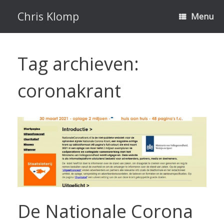
Ga
naar
Chris Klomp
Menu
de
inhoud
Tag archieven:
coronakrant
De Nationale Corona