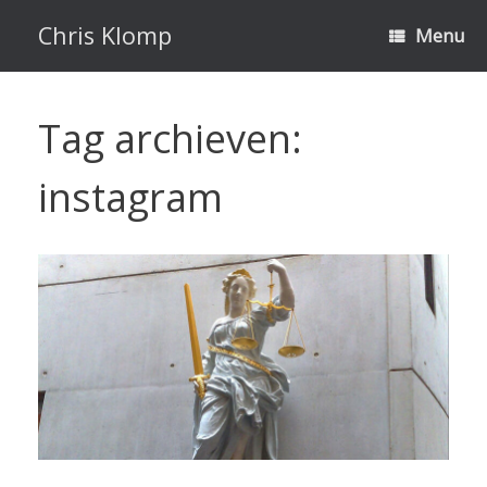
Ga
naar
Chris Klomp
Menu
de
inhoud
Tag archieven:
instagram