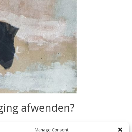
iging afwenden?
 lijkt wel of de drempel om tot een
Manage Consent