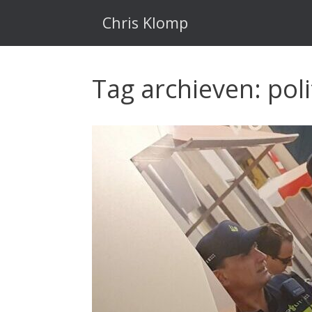
Ga
naar
Chris Klomp
de
inhoud
Tag archieven:
poli