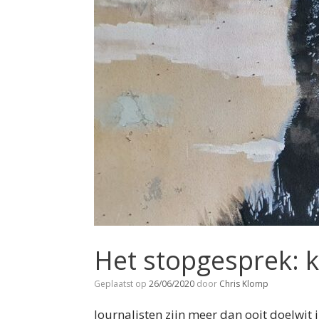
Het stopgesprek: k
Geplaatst op
26/06/2020
door
Chris Klomp
Journalisten zijn meer dan ooit doelwit 