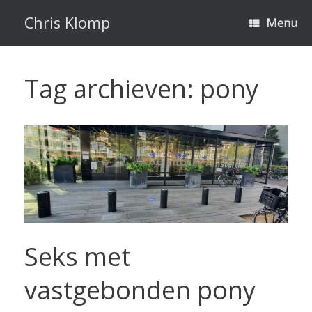
Ga
naar
Chris Klomp
Menu
de
inhoud
Tag archieven:
pony
Seks met
vastgebonden pony