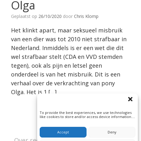
Olga
Geplaatst op
26/10/2020
door
Chris Klomp
Het klinkt apart, maar seksueel misbruik
van een dier was tot 2010 niet strafbaar in
Nederland. Inmiddels is er een wet die dit
wel strafbaar stelt (CDA en VVD stemden
tegen), ook als pijn en letsel geen
onderdeel is van het misbruik. Dit is een
verhaal over de verkrachting van pony
Olga. Het is 1 […]
To provide the best experiences, we use technologies
like cookies to store and/or access device information.
Consenting to these technologies will allow us to
process data such as browsing behavior or unique IDs
on this site. Not consenting or withdrawing consent, may
Accept
Deny
adversely affect certain features and functions.
Over rechtspraak en misdaad | Beeld: