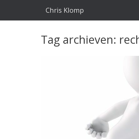
Ga
naar
Chris Klomp
de
inhoud
Tag archieven:
rec