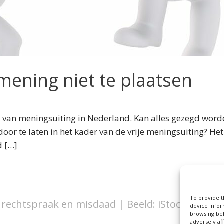
mening niet te plaatsen
heid van meningsuiting in Nederland. Kan alles gezegd wo
oor te laten in het kader van de vrije meningsuiting? Het
d […]
To provide t
 rechtspraak en misdaad | Beeld: iStock/Lights
device infor
browsing beh
adversely af