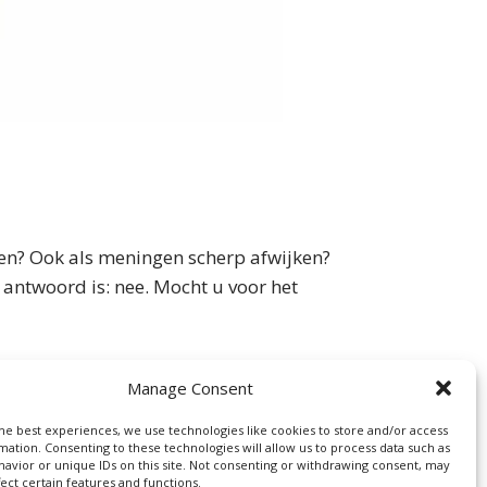
rden? Ook als meningen scherp afwijken?
 antwoord is: nee. Mocht u voor het
Manage Consent
he best experiences, we use technologies like cookies to store and/or access
pruch
mation. Consenting to these technologies will allow us to process data such as
avior or unique IDs on this site. Not consenting or withdrawing consent, may
fect certain features and functions.