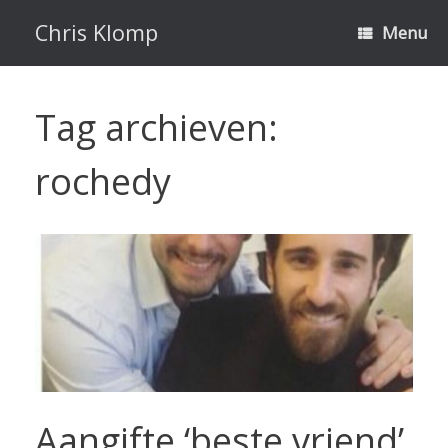
Ga
naar
Chris Klomp
Menu
de
inhoud
Tag archieven:
rochedy
Aangifte ‘beste vriend’