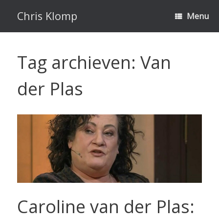
Ga
naar
Chris Klomp
Menu
de
inhoud
Tag archieven:
Van
der Plas
Caroline van der Plas: