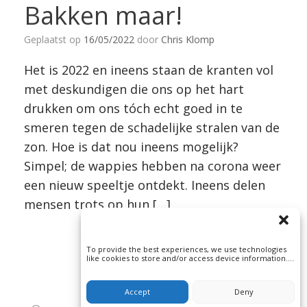
Bakken maar!
Geplaatst op
16/05/2022
door
Chris Klomp
Het is 2022 en ineens staan de kranten vol
met deskundigen die ons op het hart
drukken om ons tóch echt goed in te
smeren tegen de schadelijke stralen van de
zon. Hoe is dat nou ineens mogelijk?
Simpel; de wappies hebben na corona weer
een nieuw speeltje ontdekt. Ineens delen
mensen trots op hun […]
To provide the best experiences, we use technologies
like cookies to store and/or access device information.
Consenting to these technologies will allow us to
process data such as browsing behavior or unique IDs
on this site. Not consenting or withdrawing consent, may
Accept
Deny
adversely affect certain features and functions.