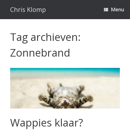
Ga
naar
Chris Klomp
Menu
de
inhoud
Tag archieven:
Zonnebrand
Wappies klaar?