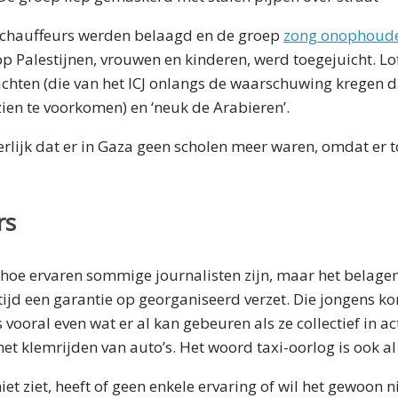
xichauffeurs werden belaagd en de groep
zong onophoude
 Palestijnen, vrouwen en kinderen, werd toegejuicht. Lo
rachten (die van het ICJ onlangs de waarschuwing kregen d
ien te voorkomen) en ‘neuk de Arabieren’.
erlijk dat er in Gaza geen scholen meer waren, omdat er 
rs
es hoe ervaren sommige journalisten zijn, maar het bela
ltijd een garantie op georganiseerd verzet. Die jongens 
s vooral even wat er al kan gebeuren als ze collectief in 
 het klemrijden van auto’s. Het woord taxi-oorlog is ook a
t ziet, heeft of geen enkele ervaring of wil het gewoon ni