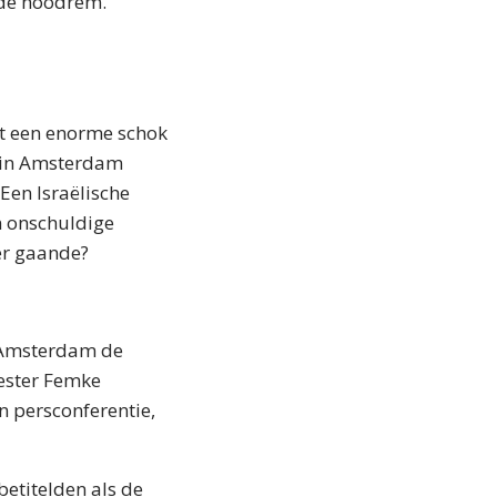
 de noodrem.
t een enorme schok
t in Amsterdam
Een Israëlische
n onschuldige
er gaande?
t Amsterdam de
eester Femke
n persconferentie,
etitelden als de