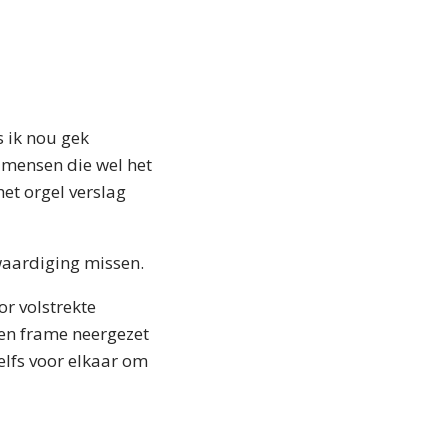
s ik nou gek
mensen die wel het
het orgel verslag
waardiging missen.
or volstrekte
en frame neergezet
elfs voor elkaar om