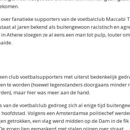
gekomen.
 over fanatieke supporters van de voetbalclub Maccabi Te
staat al jaren bekend als buitengewoon racistisch en agre
in Athene sloegen ze al eens een man tot pulp, louter om
aaide.
een club voetbalsupporters met uiterst bedenkelijk gedr
gen te worden (hoewel tegenstanders doorgaans minder
den), maar hier was meer aan de hand.
ns van de voetbalclub gedroeg zich al enige tijd buiteng
ze hoofdstad. Volgens een Amsterdamse politiechef werden
en getrokken, een vlag werd midden op de Dam in de fik
 De groep liep gemaskerd met stalen pijpen over straat