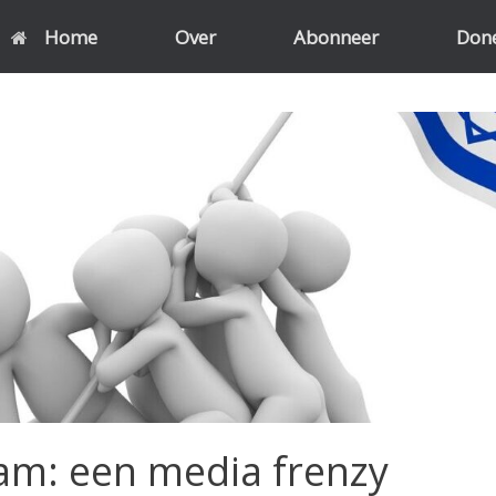
Home
Over
Abonneer
Don
m: een media frenzy