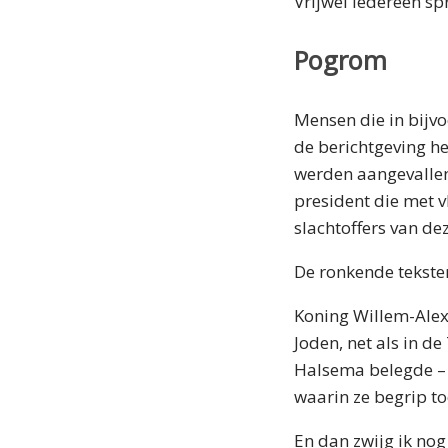
Vrijwel iedereen s
Pogrom
Mensen die in bijv
de berichtgeving he
werden aangevallen
president die met 
slachtoffers van d
De ronkende teksten 
Koning Willem-Alex
Joden, net als in 
Halsema belegde – m
waarin ze begrip t
En dan zwijg ik no