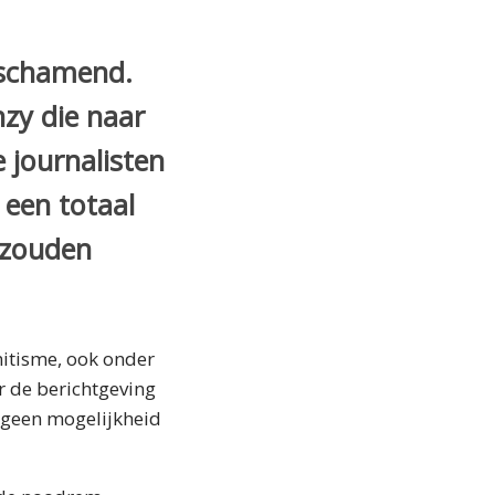
eschamend.
nzy die naar
journalisten
 een totaal
 zouden
mitisme, ook onder
r de berichtgeving
t geen mogelijkheid