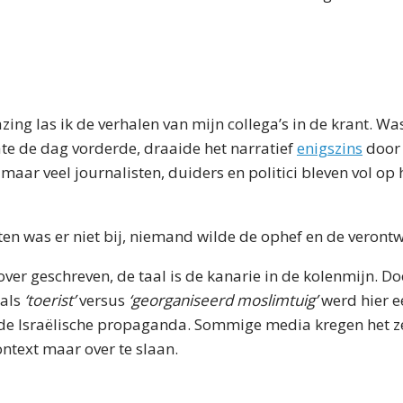
zing las ik de verhalen van mijn collega’s in de krant. Wa
 de dag vorderde, draaide het narratief
enigszins
door 
maar veel journalisten, duiders en politici bleven vol op 
ten was er niet bij, niemand wilde de ophef en de veront
over geschreven, de taal is de kanarie in de kolenmijn. Do
 als
‘toerist’
versus
‘georganiseerd moslimtuig’
werd hier e
n de Israëlische propaganda. Sommige media kregen het z
ntext maar over te slaan.