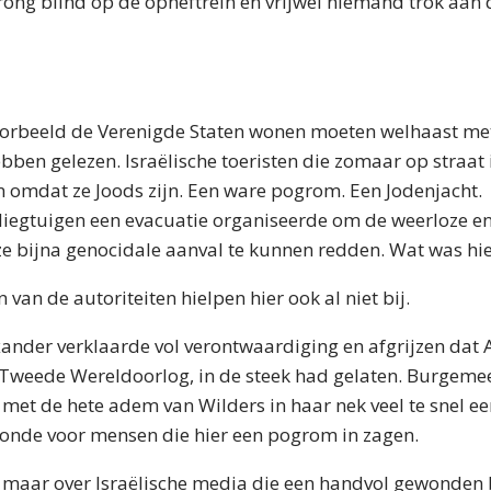
prong blind op de opheftrein en vrijwel niemand trok aan
oorbeeld de Verenigde Staten wonen moeten welhaast me
bben gelezen. Israëlische toeristen die zomaar op straa
 omdat ze Joods zijn. Een ware pogrom. Een Jodenjacht. 
vliegtuigen een evacuatie organiseerde om de weerloze e
eze bijna genocidale aanval te kunnen redden. Wat was hi
van de autoriteiten hielpen hier ook al niet bij.
ander verklaarde vol verontwaardiging en afgrijzen da
de Tweede Wereldoorlog, in de steek had gelaten. Burgem
et de hete adem van Wilders in haar nek veel te snel ee
oonde voor mensen die hier een pogrom in zagen.
g maar over Israëlische media die een handvol gewonden b