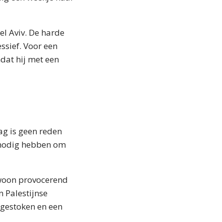
l Aviv. De harde
ssief. Voor een
dat hij met een
ag is geen reden
 nodig hebben om
ewoon provocerend
 Palestijnse
 gestoken en een