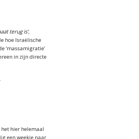
aat terug is’
,
e hoe Israëlische
e ‘massamigratie’
reen in zijn directe
.
t het hier helemaal
lig een weekje naar