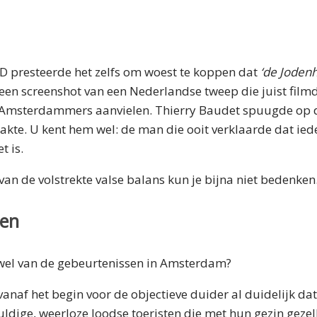
LD presteerde het zelfs om woest te koppen dat
‘de Jodenh
en screenshot van een Nederlandse tweep die juist filmd
 Amsterdammers aanvielen. Thierry Baudet spuugde op d
akte. U kent hem wel: de man die ooit verklaarde dat iede
t is.
an de volstrekte valse balans kun je bijna niet bedenken
sen
wel van de gebeurtenissen in Amsterdam?
vanaf het begin voor de objectieve duider al duidelijk da
ldige, weerloze Joodse toeristen die met hun gezin gezel