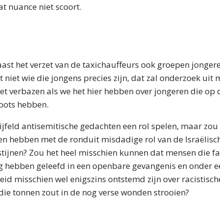
t nuance niet scoort.
naast het verzet van de taxichauffeurs ook groepen jonger
t niet wie die jongens precies zijn, dat zal onderzoek uit
et verbazen als we het hier hebben over jongeren die op 
oots hebben.
jfeld antisemitische gedachten een rol spelen, maar zou
n hebben met de ronduit misdadige rol van de Israëlisc
stijnen? Zou het heel misschien kunnen dat mensen die f
g hebben geleefd in een openbare gevangenis en onder e
id misschien wel enigszins ontstemd zijn over racistisch
die tonnen zout in de nog verse wonden strooien?