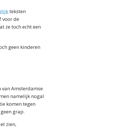
lijk
teksten
f voor de
at ze toch echt een
toch geen kinderen
gen van Amsterdamse
komen namelijk nogal
actie komen tegen
l geen grap.
et zien,