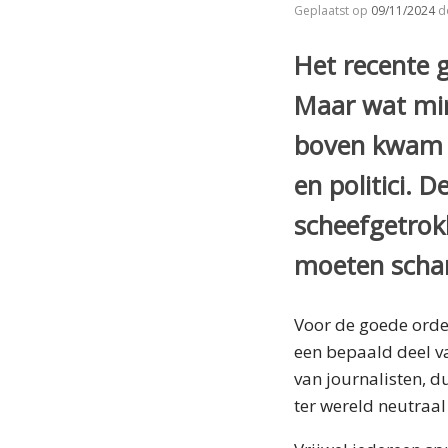
Geplaatst op
09/11/2024
d
Het recente 
Maar wat mins
boven kwam d
en politici. 
scheefgetrok
moeten scha
Voor de goede orde
een bepaald deel v
van journalisten, d
ter wereld neutraal