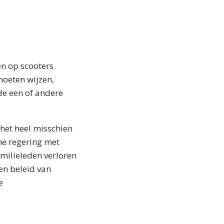
en op scooters
 moeten wijzen,
de een of andere
 het heel misschien
he regering met
amilieleden verloren
en beleid van
e