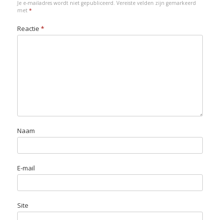
Je e-mailadres wordt niet gepubliceerd.
Vereiste velden zijn gemarkeerd
k
n
p
n
met
*
Reactie
*
Naam
E-mail
Site