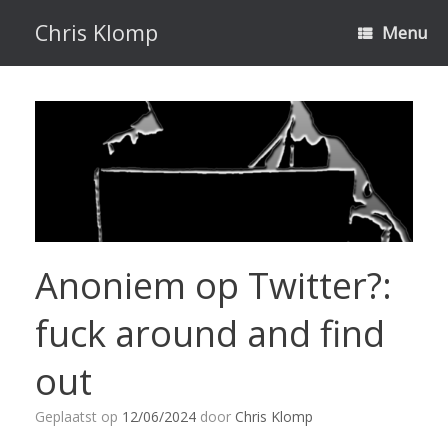
Ga
naar
Chris Klomp
Menu
de
inhoud
Anoniem op Twitter?:
fuck around and find
out
Geplaatst op
12/06/2024
door
Chris Klomp