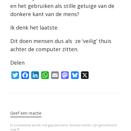
en het gebruiken als stille getuige van de
donkere kant van de mens?
Ik denk het laatste.
Dit doen mensen dus als ze ‘veilig’ thuis
achter de computer zitten.
Delen
T
F
L
W
E
M
B
X
w
a
i
h
m
a
l
i
c
n
a
a
s
u
t
e
k
t
i
t
e
Bericht navigatie
t
b
e
s
l
o
s
e
o
d
A
d
k
Geef een reactie
r
o
I
p
o
y
Je e-mailadres wordt niet gepubliceerd.
Vereiste velden zijn gemarkeerd
k
n
p
n
met
*