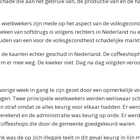
hade die aan het gebruik van, de productie van en de ha
wietkwekers zijn mede op het aspect van de volksgezond
weken van softdrugs is volgens rechters in Nederland n
ouden van een voor de volksgezondheid schadelijke markt
n de kaarten echter geschud in Nederland. De coffeeshop
wam er mee weg. De kweker niet. Dag na dag volgden veroo
 vorige week in gang te zijn gezet door een opmerkelijk v
ngen. Twee principiële wietkwekers werden weliswaar sc
n straf omdat ze alles keurig voor elkaar hadden. Er wer
erekend en de administratie was keurig op orde. Er wer
 coffeeshops die door de gemeente goedgekeurd waren.
 was de op zich illegale teelt in dit geval keurig in lijn