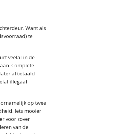
chterdeur. Want als
svoorraad) te
rt veelal in de
taan. Complete
later afbetaald
lal illegaal
oornamelijk op twee
dheid. Iets mooier
er voor zover
deren van de