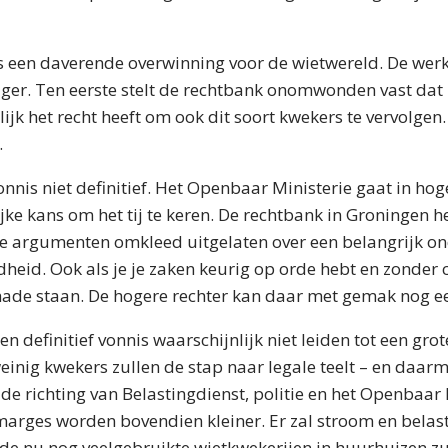
ls een daverende overwinning voor de wietwereld. De werke
iger. Ten eerste stelt de rechtbank onomwonden vast da
ijk het recht heeft om ook dit soort kwekers te vervolgen. E
.
onnis niet definitief. Het Openbaar Ministerie gaat in ho
jke kans om het tij te keren. De rechtbank in Groningen h
de argumenten omkleed uitgelaten over een belangrijk on
heid. Ook als je je zaken keurig op orde hebt en zonder 
schade staan. De hogere rechter kan daar met gemak nog ee
n definitief vonnis waarschijnlijk niet leiden tot een grot
einig kwekers zullen de stap naar legale teelt – en daa
 de richting van Belastingdienst, politie en het Openbaar
marges worden bovendien kleiner. Er zal stroom en bela
de nu nog veelgebruikte wietkwekerijen in huurhuizen z