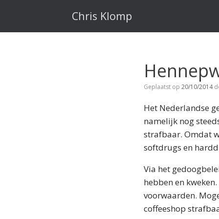
Ga
naar
Chris Klomp
de
inhoud
Hennepwe
Geplaatst op
20/10/2014
d
Het Nederlandse ge
namelijk nog steeds
strafbaar. Omdat w
softdrugs en hardd
Via het gedoogbelei
hebben en kweken. 
voorwaarden. Mogen 
coffeeshop strafbaa