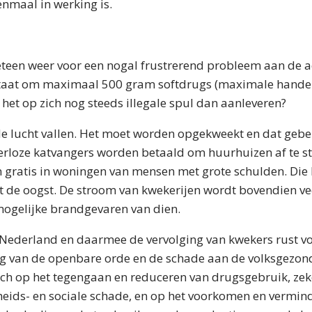
nmaal in werking is.
eteen weer voor een nogal frustrerend probleem aan de a
staat om maximaal 500 gram softdrugs (maximale handel
het op zich nog steeds illegale spul dan aanleveren?
de lucht vallen. Het moet worden opgekweekt en dat gebeu
eerloze katvangers worden betaald om huurhuizen af te s
n gratis in woningen van mensen met grote schulden. Die 
de oogst. De stroom van kwekerijen wordt bovendien vee
mogelijke brandgevaren van dien.
 Nederland en daarmee de vervolging van kwekers rust v
ing van de openbare orde en de schade aan de volksgezon
 zich op het tegengaan en reduceren van drugsgebruik, zek
heids- en sociale schade, en op het voorkomen en vermin