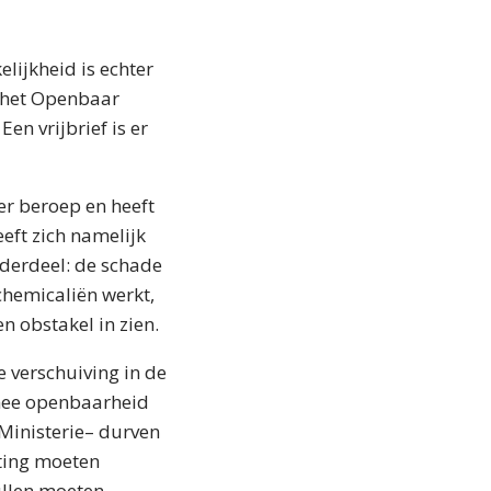
lijkheid is echter
t het Openbaar
en vrijbrief is er
ger beroep en heeft
eeft zich namelijk
derdeel: de schade
chemicaliën werkt,
n obstakel in zien.
e verschuiving in de
rmee openbaarheid
 Ministerie– durven
sting moeten
ullen moeten