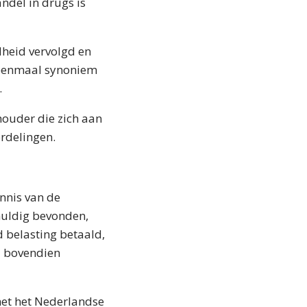
ndel in drugs is
heid vervolgd en
u eenmaal synoniem
.
houder die zich aan
rdelingen.
onnis van de
huldig bevonden,
d belasting betaald,
d bovendien
 met het Nederlandse