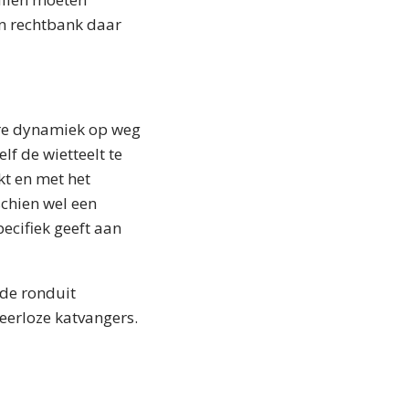
n rechtbank daar
dere dynamiek op weg
f de wietteelt te
t en met het
schien wel een
pecifiek geeft aan
de ronduit
weerloze katvangers.