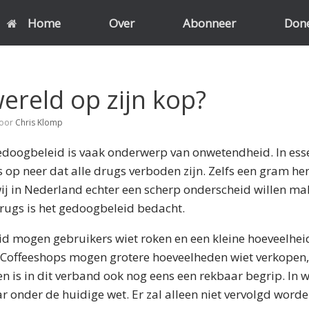
Home
Over
Abonneer
Don
reld op zijn kop?
oor
Chris Klomp
doogbeleid is vaak onderwerp van onwetendheid. In esse
 op neer dat alle drugs verboden zijn. Zelfs een gram hen
ij in Nederland echter een scherp onderscheid willen ma
rugs is het gedoogbeleid bedacht.
d mogen gebruikers wiet roken en een kleine hoeveelheid 
Coffeeshops mogen grotere hoeveelheden wiet verkopen,
is in dit verband ook nog eens een rekbaar begrip. In w
r onder de huidige wet. Er zal alleen niet vervolgd word