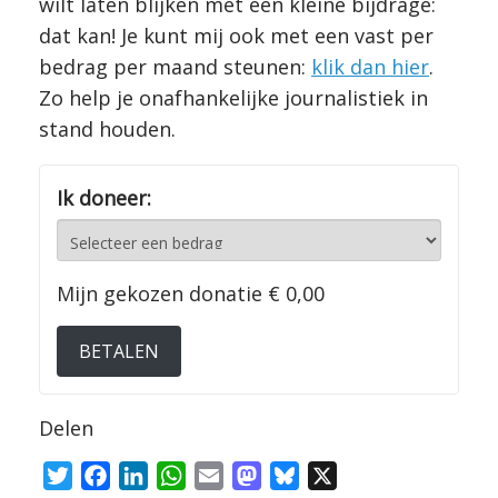
wilt laten blijken met een kleine bijdrage:
dat kan! Je kunt mij ook met een vast per
bedrag per maand steunen:
klik dan hier
.
Zo help je onafhankelijke journalistiek in
stand houden.
Ik doneer:
Mijn gekozen donatie
€ 0,00
BETALEN
Delen
T
F
L
W
E
M
B
X