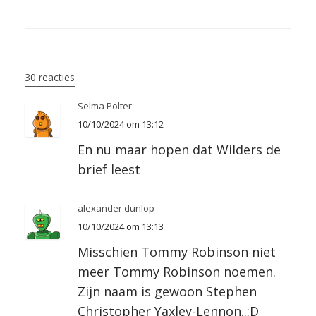
w
a
i
h
m
a
l
i
c
n
a
a
s
u
t
e
k
t
i
t
e
Bericht navigatie
t
b
e
s
l
o
s
e
o
d
A
d
k
30 reacties
r
o
I
p
o
y
Selma Polter
k
n
p
n
10/10/2024 om 13:12
En nu maar hopen dat Wilders de
brief leest
alexander dunlop
10/10/2024 om 13:13
Misschien Tommy Robinson niet
meer Tommy Robinson noemen.
Zijn naam is gewoon Stephen
Christopher Yaxley-Lennon..:D