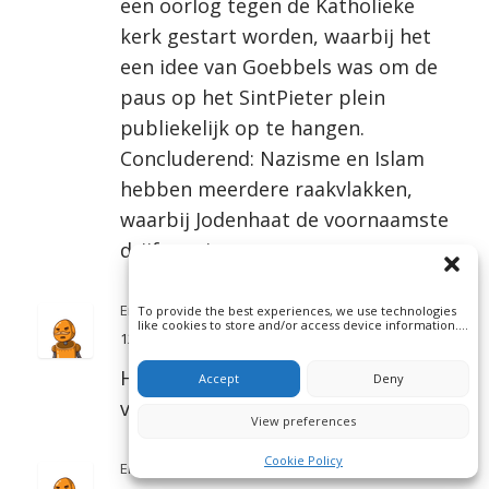
een oorlog tegen de Katholieke
kerk gestart worden, waarbij het
een idee van Goebbels was om de
paus op het SintPieter plein
publiekelijk op te hangen.
Concluderend: Nazisme en Islam
hebben meerdere raakvlakken,
waarbij Jodenhaat de voornaamste
drijfveer is.
Engelbert
To provide the best experiences, we use technologies
like cookies to store and/or access device information.
12/10/2024 om 10:46
Consenting to these technologies will allow us to
process data such as browsing behavior or unique IDs
on this site. Not consenting or withdrawing consent, may
Het gezamenlijke Antisemitische
Accept
Deny
adversely affect certain features and functions.
verenigt de Nazi’s en de Islam.
View preferences
Cookie Policy
Engelbert