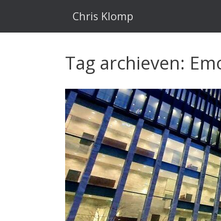
Ga
naar
Chris Klomp
de
inhoud
Tag archieven:
Emo