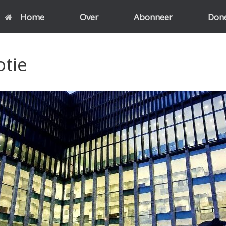
Home
Over
Abonneer
Don
tie