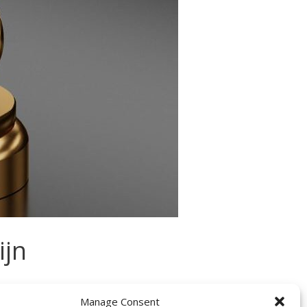
ijn
k (39) die in Gent een restaurant runt,
Manage Consent