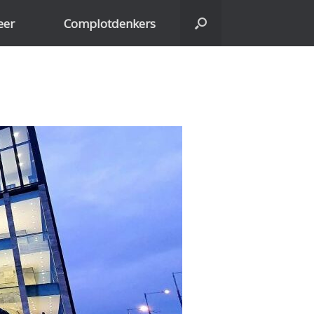
eer
Complotdenkers