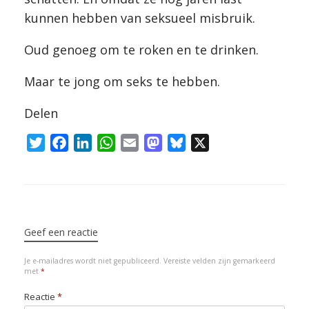
kunnen hebben van seksueel misbruik.
Oud genoeg om te roken en te drinken.
Maar te jong om seks te hebben.
Delen
T
F
L
W
E
M
B
X
w
a
i
h
m
a
l
i
c
n
a
a
s
u
t
e
k
t
i
t
e
Bericht navigatie
t
b
e
s
l
o
s
e
o
d
A
d
k
Geef een reactie
r
o
I
p
o
y
Je e-mailadres wordt niet gepubliceerd.
Vereiste velden zijn gemarkeerd
k
n
p
n
met
*
Reactie
*