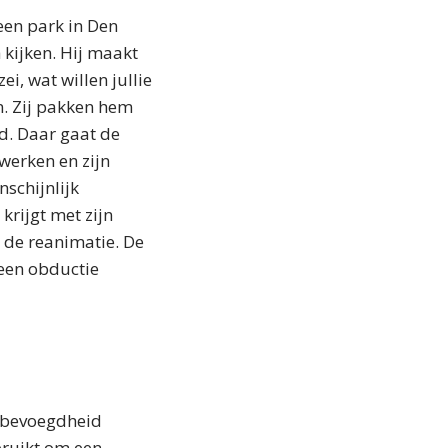
een park in Den
 kijken. Hij maakt
i, wat willen jullie
en. Zij pakken hem
d. Daar gaat de
werken en zijn
nschijnlijk
krijgt met zijn
 de reanimatie. De
 een obductie
e bevoegdheid
ruikt om een