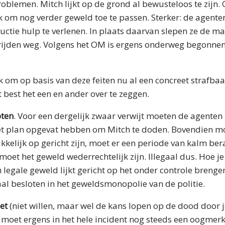
oblemen. Mitch lijkt op de grond al bewusteloos te zijn
 om nog verder geweld toe te passen. Sterker: de agente
ctie hulp te verlenen. In plaats daarvan slepen ze de ma
rijden weg. Volgens het OM is ergens onderweg begonnen
k om op basis van deze feiten nu al een concreet strafbaar
t best het een en ander over te zeggen.
oten
. Voor een dergelijk zwaar verwijt moeten de agenten
t plan opgevat hebben om Mitch te doden. Bovendien m
kelijk op gericht zijn, moet er een periode van kalm ber
 moet het geweld wederrechtelijk zijn. Illegaal dus. Hoe j
ch legale geweld lijkt gericht op het onder controle breng
al besloten in het geweldsmonopolie van de politie.
et
(niet willen, maar wel de kans lopen op de dood door j
r moet ergens in het hele incident nog steeds een oogmerk