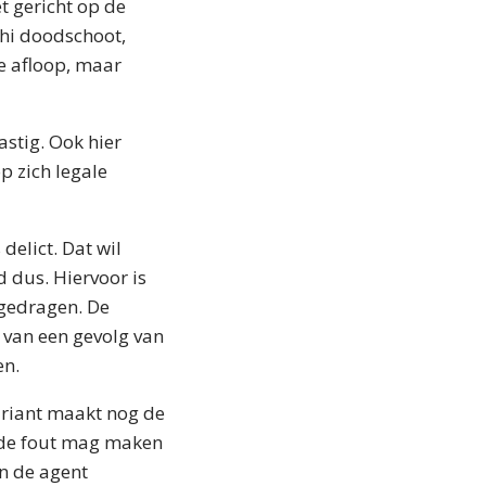
t gericht op de
shi doodschoot,
e afloop, maar
stig. Ook hier
p zich legale
delict. Dat wil
d dus. Hiervoor is
 gedragen. De
 van een gevolg van
en.
ariant maakt nog de
t de fout mag maken
on de agent