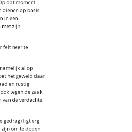
. Op dat moment
n dienen op basis
n in een
 met zijn
 feit neer te
 namelijk al op
oet het geweld daar
aad en rustig
e ook tegen de zaak
en van de verdachte.
e gedrag) ligt erg
 zijn om te doden.