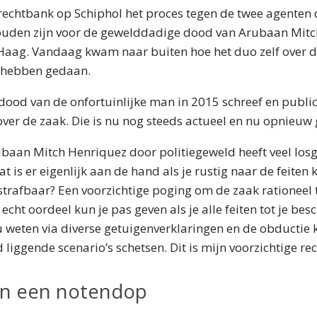
rechtbank op Schiphol het proces tegen de twee agenten 
ouden zijn voor de gewelddadige dood van Arubaan Mitc
Haag. Vandaag kwam naar buiten hoe het duo zelf over d
 hebben gedaan.
 dood van de onfortuinlijke man in 2015 schreef en publi
over de zaak. Die is nu nog steeds actueel en nu opnieuw g
baan Mitch Henriquez door politiegeweld heeft veel los
is er eigenlijk aan de hand als je rustig naar de feiten ki
strafbaar? Een voorzichtige poging om de zaak rationeel 
cht oordeel kun je pas geven als je alle feiten tot je bes
 weten via diverse getuigenverklaringen en de obductie k
 liggende scenario’s schetsen. Dit is mijn voorzichtige rec
in een notendop