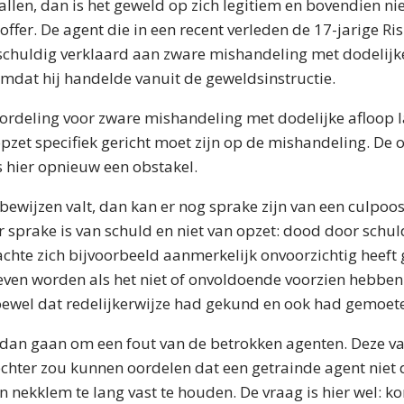
allen, dan is het geweld op zich legitiem en bovendien nie
offer. De agent die in een recent verleden de 17-jarige Ri
schuldig verklaard aan zware mishandeling met dodelijk
omdat hij handelde vanuit de geweldsinstructie.
ordeling voor zware mishandeling met dodelijke afloop la
pzet specifiek gericht moet zijn op de mishandeling. De o
s hier opnieuw een obstakel.
 bewijzen valt, dan kan er nog sprake zijn van een culpoos 
r sprake is van schuld en niet van opzet: dood door schul
chte zich bijvoorbeeld aanmerkelijk onvoorzichtig heeft
ven worden als het niet of onvoldoende voorzien hebben
ewel dat redelijkerwijze had gekund en ook had gemoet
et dan gaan om een fout van de betrokken agenten. Deze v
echter zou kunnen oordelen dat een getrainde agent nie
 nekklem te lang vast te houden. De vraag is hier wel: k