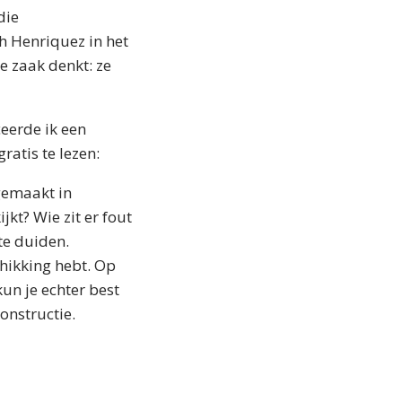
die
h Henriquez in het
e zaak denkt: ze
ceerde ik een
ratis te lezen:
gemaakt in
jkt? Wie zit er fout
te duiden.
chikking hebt. Op
un je echter best
onstructie.