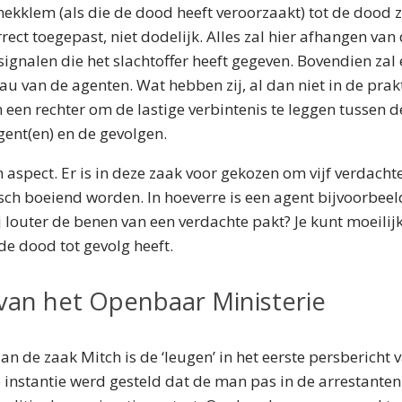
ekklem (als die de dood heeft veroorzaakt) tot de dood 
rrect toegepast, niet dodelijk. Alles zal hier afhangen va
ignalen die het slachtoffer heeft gegeven. Bovendien zal
au van de agenten. Wat hebben zij, al dan niet in de prakt
 een rechter om de lastige verbintenis te leggen tussen de
ent(en) en de gevolgen.
n aspect. Er is in deze zaak voor gekozen om vijf verdach
sch boeiend worden. In hoeverre is een agent bijvoorbee
j louter de benen van een verdachte pakt? Je kunt moeilijk
de dood tot gevolg heeft.
 van het Openbaar Ministerie
an de zaak Mitch is de ‘leugen’ in het eerste persbericht
te instantie werd gesteld dat de man pas in de arrestant