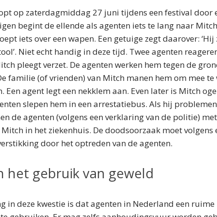
pt op zaterdagmiddag 27 juni tijdens een festival door 
gen begint de ellende als agenten iets te lang naar Mitch
pt iets over een wapen. Een getuige zegt daarover: ‘Hij ze
tool’. Niet echt handig in deze tijd. Twee agenten reager
Mitch pleegt verzet. De agenten werken hem tegen de gron
De familie (of vrienden) van Mitch manen hem om mee te 
n. Een agent legt een nekklem aan. Even later is Mitch oge
nten slepen hem in een arrestatiebus. Als hij problemen 
n de agenten (volgens een verklaring van de politie) met
t Mitch in het ziekenhuis. De doodsoorzaak moet volgens
erstikking door het optreden van de agenten.
en het gebruik van geweld
ng in deze kwestie is dat agenten in Nederland een ruim
te gebruiken. Er mag zelfs aanhoudingsvuur worden geb