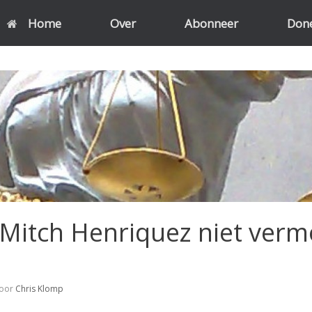
Home
Over
Abonneer
Don
itch Henriquez niet ver
oor
Chris Klomp