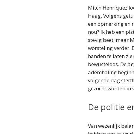
Mitch Henriquez loo
Haag. Volgens getui
een opmerking en roe
nou? Ik heb een pis
stevig beet, maar 
worsteling verder. 
handen te laten zie
bewusteloos. De age
ademhaling beginne
volgende dag sterf
gezocht worden in v
De politie 
Van wezenlijk bela
hebben om geweld 