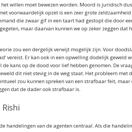
 het willen moet bewezen worden. Moord is juridisch dus
met voorwaardelijk opzet is een zeer grote zeldzaamheid
emand die zwaar gif in een taart had gestopt die door ee
pgegeten, maar daarvan kunnen we op zeker zeggen dat h
theorie zou een dergelijk verwijt mogelijk zijn. Voor doods
aad’ vereist. Er kan ook in een opwelling dodelijk geweld 
l de kans op de dood voor lief hebben genomen. De vraag 
geweld dit niet stevig in de weg staat. Het probleem met 
entueel zou kunnen spreken van een strafbaar feit, maar 
gen dat de dader ook strafbaar is.
 Rishi
 de handelingen van de agenten centraal. Als die handeli