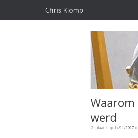
Ga
naar
Chris Klomp
de
inhoud
Waarom M
werd
Geplaatst op
14/11/2017
d