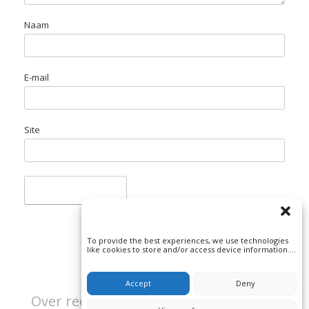
Naam
E-mail
Site
To provide the best experiences, we use technologies
like cookies to store and/or access device information.
Consenting to these technologies will allow us to
process data such as browsing behavior or unique IDs
on this site. Not consenting or withdrawing consent, may
Accept
Deny
adversely affect certain features and functions.
Over rechtspraak en misdaad | Beeld: