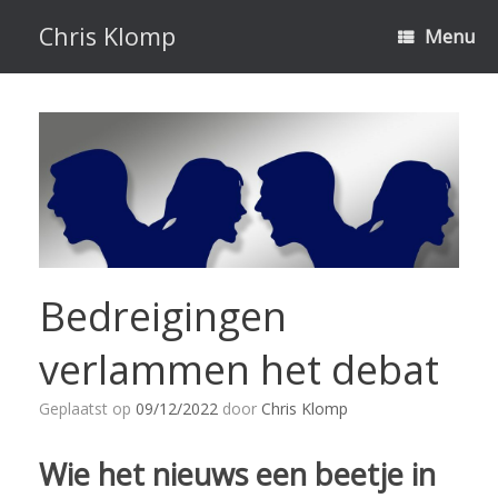
Ga
naar
Chris Klomp
Menu
de
inhoud
Bedreigingen
verlammen het debat
Geplaatst op
09/12/2022
door
Chris Klomp
Wie het nieuws een beetje in