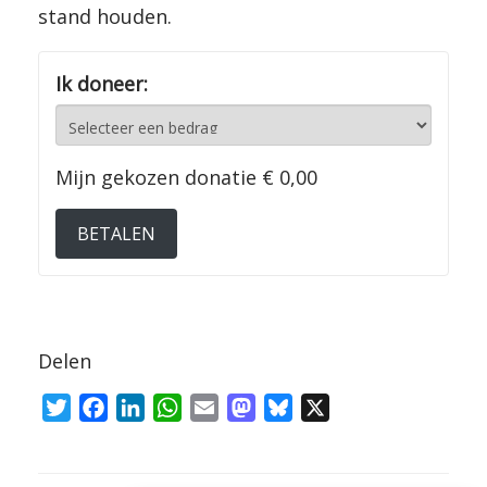
stand houden.
Ik doneer:
Mijn gekozen donatie
€ 0,00
BETALEN
Delen
T
F
L
W
E
M
B
X
w
a
i
h
m
a
l
i
c
n
a
a
s
u