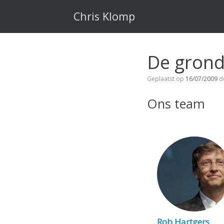
Ga
naar
Chris Klomp
de
inhoud
De grond
Geplaatst op
16/07/2009
d
Ons team
Rob Hartgers