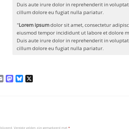
Duis aute irure dolor in reprehenderit in voluptate
cillum dolore eu fugiat nulla pariatur.
"
Lorem ipsum
dolor sit amet, consectetur adipisci
eiusmod tempor incididunt ut labore et dolore ma
Duis aute irure dolor in reprehenderit in voluptate
cillum dolore eu fugiat nulla pariatur.
E
M
B
X
m
a
l
a
s
u
i
t
e
l
o
s
d
k
o
y
bliceerd.
Vereiste velden zijn gemarkeerd met
*