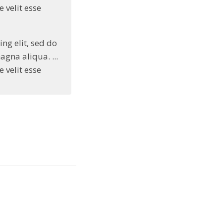
 velit esse
ng elit, sed do
gna aliqua. ...
 velit esse