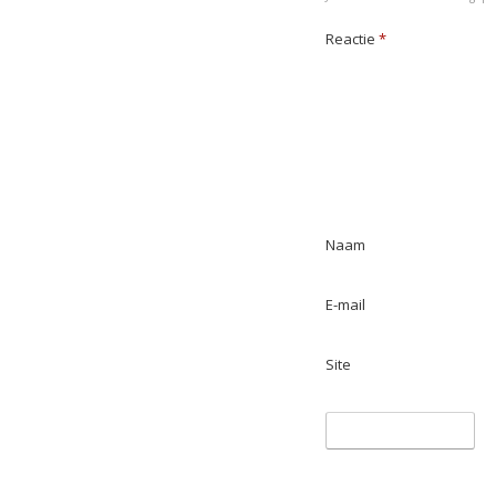
k
n
p
Reactie
*
Naam
E-mail
Site