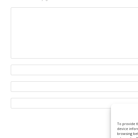
n
To provide t
device infor
browsing beh