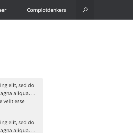
eer
Complotdenkers
ng elit, sed do
gna aliqua. ...
 velit esse
ng elit, sed do
gna aliqua. ...