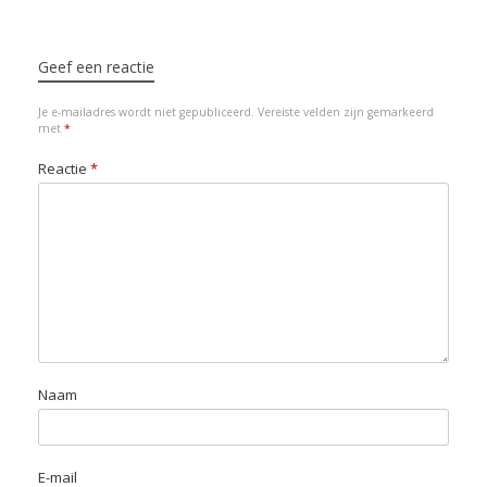
t
e
k
t
i
t
e
Bericht navigatie
t
b
e
s
l
o
s
e
o
d
A
d
k
Geef een reactie
r
o
I
p
o
y
Je e-mailadres wordt niet gepubliceerd.
Vereiste velden zijn gemarkeerd
k
n
p
n
met
*
Reactie
*
Naam
E-mail