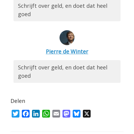
Schrijft over geld, en doet dat heel
goed
Pierre de Winter
Schrijft over geld, en doet dat heel
goed
Delen
T
F
L
W
E
M
B
X
w
a
i
h
m
a
l
i
c
n
a
a
s
u