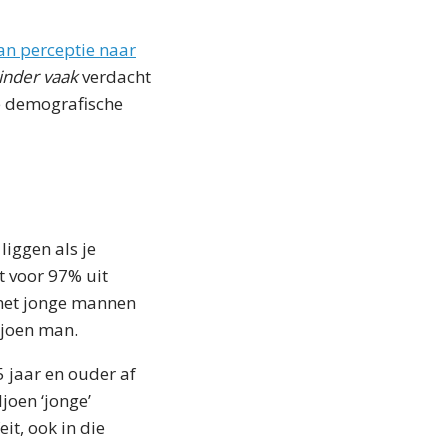
an perceptie naar
nder vaak
verdacht
de demografische
iggen als je
t voor 97% uit
 met jonge mannen
ljoen man.
 jaar en ouder af
joen ‘jonge’
t, ook in die