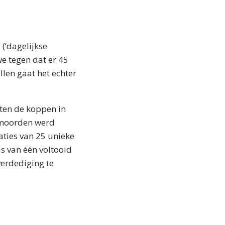
(‘dagelijkse
we tegen dat er 45
len gaat het echter
kten de koppen in
 moorden werd
aties van 25 unieke
as van één voltooid
verdediging te