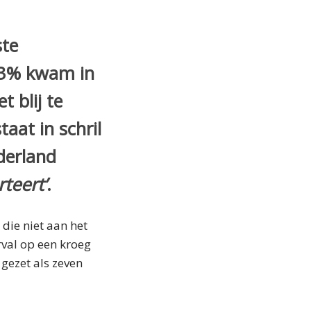
ste
7,3% kwam in
 blij te
aat in schril
derland
teert’
.
 die niet aan het
rval op een kroeg
gezet als zeven