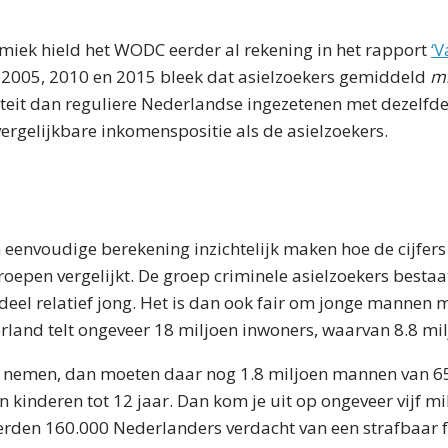
iek hield het WODC eerder al rekening in het rapport
‘V
en 2005, 2010 en 2015 bleek dat asielzoekers gemiddeld
mi
liteit dan reguliere Nederlandse ingezetenen met dezelf
rgelijkbare inkomenspositie als de asielzoekers.
envoudige berekening inzichtelijk maken hoe de cijfers l
oepen vergelijkt. De groep criminele asielzoekers bestaa
deel relatief jong. Het is dan ook fair om jonge mannen
erland telt ongeveer 18 miljoen inwoners, waarvan 8.8 mi
of nemen, dan moeten daar nog 1.8 miljoen mannen van 65
 kinderen tot 12 jaar. Dan kom je uit op ongeveer vijf mil
rden 160.000 Nederlanders verdacht van een strafbaar fei