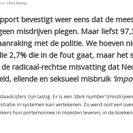
oor
Chris Klomp
apport bevestigt weer eens dat de mee
 geen misdrijven plegen. Maar liefst 9
aanraking met de politie. We hoeven niet
e 2,7% die in de fout gaat, maar het st
 de radicaal-rechtse misvatting dat Ne
ld, ellende en seksueel misbruik
‘impor
aadcijfers zijn lastig. Er is een
‘dark number’
(misdrijven
istratie in systemen kan vertekenen. Zo werd ooit een ove
ekers hun portemonnee in moesten leveren, in de boeken 