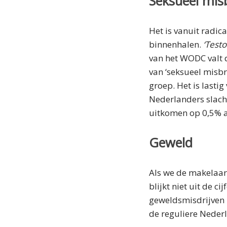
Seksueel mis
Het is vanuit radic
binnenhalen.
‘Test
van het WODC valt d
van ‘seksueel misbr
groep. Het is lasti
Nederlanders slacht
uitkomen op 0,5% 
Geweld
Als we de makelaar
blijkt niet uit de 
geweldsmisdrijven i
de reguliere Neder