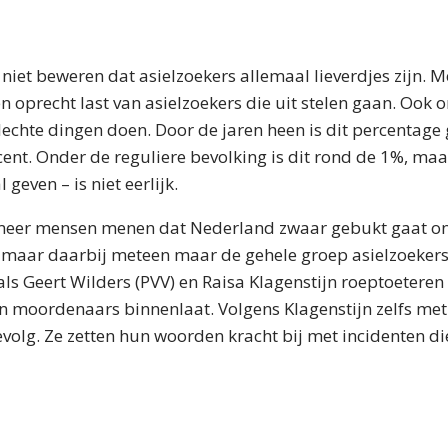
k niet beweren dat asielzoekers allemaal lieverdjes zijn. 
 oprecht last van asielzoekers die uit stelen gaan. Ook 
lechte dingen doen. Door de jaren heen is dit percentag
ent. Onder de reguliere bevolking is dit rond de 1%, maar
l geven – is niet eerlijk.
 meer mensen menen dat Nederland zwaar gebukt gaat on
, maar daarbij meteen maar de gehele groep asielzoeker
als Geert Wilders (PVV) en Raisa Klagenstijn roeptoetere
en moordenaars binnenlaat. Volgens Klagenstijn zelfs me
evolg. Ze zetten hun woorden kracht bij met incidenten di