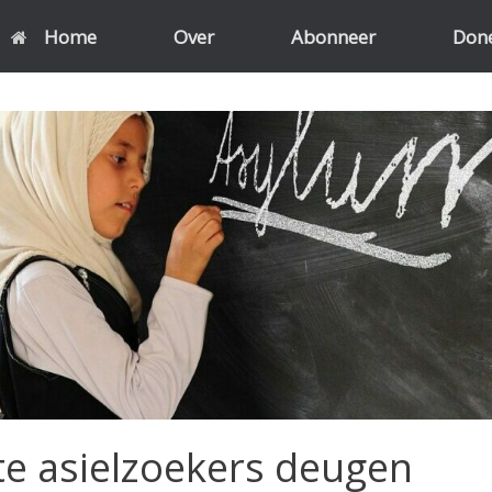
Home
Over
Abonneer
Don
e asielzoekers deugen