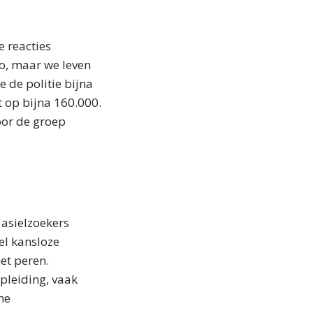
e reacties
zo, maar we leven
e de politie bijna
 op bijna 160.000.
oor de groep
 asielzoekers
el kansloze
et peren.
opleiding, vaak
he