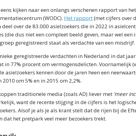
eens kijken naar een onlangs verschenen rapport van he
umentatiecentrum (WODC).
Het rapport
(met cijfers over 
n deel over de 83.000 asielzoekers die in 2022 in asielcen
es (die dus niet een compleet beeld geven, maar wel een in
 groep geregistreerd staat als verdachte van een misdrijf.
unieke geregistreerde verdachten in Nederland in dat jaar.
at in 77% procent om vermogensdelicten. Voornamelijk (w
ele asielzoekers kennen door de jaren heen een neerwaart
in 2010 om 5% en in 2015 om 2,2%.
oppen traditionele media (zoals AD) liever met
‘meer in
kelijk, want de recente stijging in de cijfers is het logisc
oekers. Alsof je als je als krant stelt dat de rijen bij de E
 dat het pretpark veel meer bezoekers trekt.