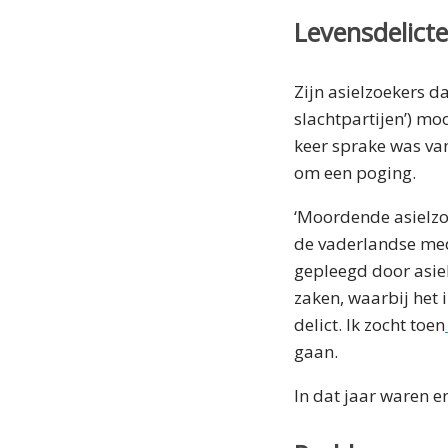
Levensdelict
Zijn asielzoekers 
slachtpartijen’) mo
keer sprake was van
om een poging.
‘Moordende asielzo
de vaderlandse me
gepleegd door asiel
zaken, waarbij het 
delict. Ik zocht toen
gaan.
In dat jaar waren e