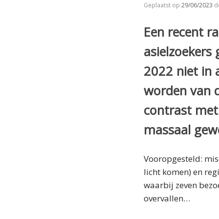
Geplaatst op
29/06/2023
d
Een recent r
asielzoekers
2022 niet in 
worden van di
contrast met
massaal gewe
Vooropgesteld: misd
licht komen) en reg
waarbij zeven bezo
overvallen…