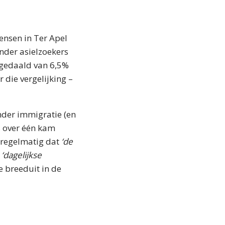
Mensen in Ter Apel
onder asielzoekers
e gedaald van 6,5%
 die vergelijking –
der immigratie (en
s over één kam
n regelmatig dat
‘de
t
‘dagelijkse
e breeduit in de