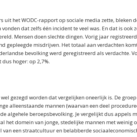
ers uit het WODC-rapport op sociale media zette, bleken d
 vonden dat zelfs één incident te veel was. En dat is ook 
wereld. Mensen doen slechte dingen. Vorig jaar registreerd
nd gepleegde misdrijven. Het totaal aan verdachten komt
derlandse bevolking werd geregistreerd als verdachte. V
at dus hoger: op 2,7%.
 wel gezegd worden dat vergelijken oneerlijk is. De groep
jonge alleenstaande mannen (waarvan een deel procedure
 de algehele beroepsbevolking. Je vergelijkt dus appels m
oral het domein van jonge, stedelijke mannen met weinig 
l van een straatcultuur en belabberde sociaaleconomisc