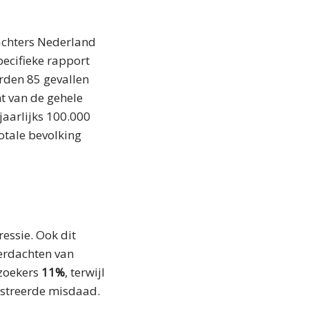
achters Nederland
specifieke rapport
erden 85 gevallen
nt van de gehele
jaarlijks 100.000
otale bevolking
essie. Ook dit
verdachten van
lzoekers
11%
, terwijl
istreerde misdaad.