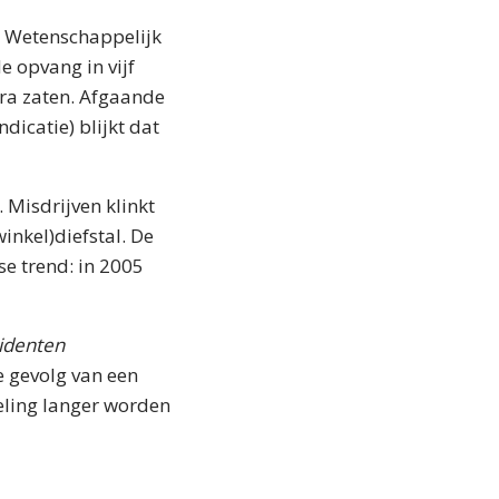
t Wetenschappelijk
de opvang in vijf
tra zaten. Afgaande
dicatie) blijkt dat
 Misdrijven klinkt
inkel)diefstal. De
se trend: in 2005
cidenten
he gevolg van een
fteling langer worden