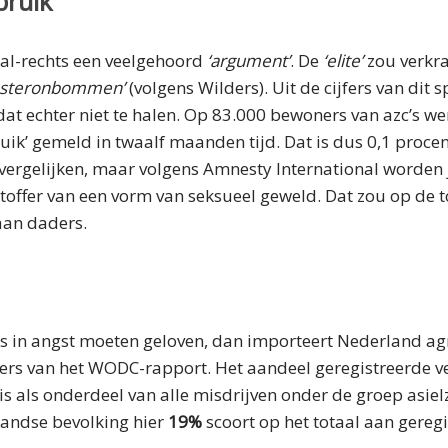
bruik
aal-rechts een veelgehoord
‘argument’
. De
‘elite’
zou verkr
osteronbommen’
(volgens Wilders). Uit de cijfers van dit 
at echter niet te halen. Op 83.000 bewoners van azc’s w
uik’ gemeld in twaalf maanden tijd. Dat is dus 0,1 proce
g vergelijken, maar volgens Amnesty International worden 
offer van een vorm van seksueel geweld. Dat zou op de t
aan daders.
s in angst moeten geloven, dan importeert Nederland agr
cijfers van het WODC-rapport. Het aandeel geregistreerde 
s als onderdeel van alle misdrijven onder de groep asie
landse bevolking hier
19%
scoort op het totaal aan gereg