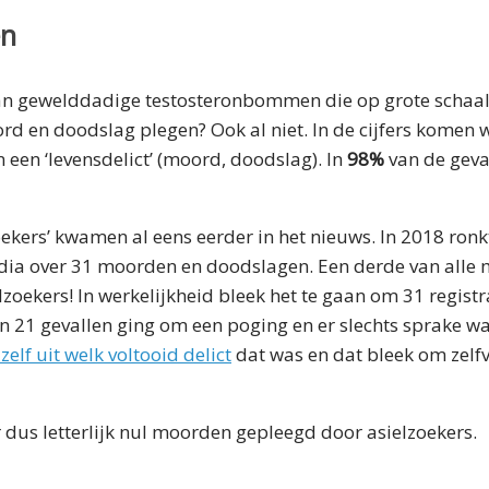
en
dan gewelddadige testosteronbommen die op grote schaal 
ord en doodslag plegen? Ook al niet. In de cijfers komen 
 een ‘levensdelict’ (moord, doodslag). In
98%
van de geval
ekers’ kwamen al eens eerder in het nieuws. In 2018 ron
dia over 31 moorden en doodslagen. Een derde van alle
zoekers! In werkelijkheid bleek het te gaan om 31 registr
in 21 gevallen ging om een poging en er slechts sprake w
zelf uit welk voltooid delict
dat was en dat bleek om zelf
r dus letterlijk nul moorden gepleegd door asielzoekers.