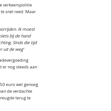
e verkeerspolitie
 te snel reed. Maar
oorrijden. Ik moest
oiets bij de hand
ting. Sinds die tijd
r uit de weg’
chadevergoeding
kt er nog steeds aan
 150 euro wel genoeg
 van de verdachte
vreugde terug te