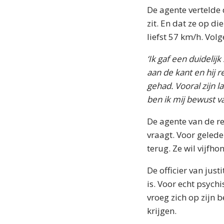
De agente vertelde 
zit. En dat ze op d
liefst 57 km/h. Vol
‘Ik gaf een duidelij
aan de kant en hij r
gehad. Vooral zijn l
ben ik mij bewust va
De agente van de re
vraagt. Voor gelede
terug. Ze wil vijfho
De officier van jus
is. Voor echt psych
vroeg zich op zijn 
krijgen.