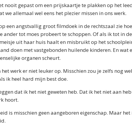
het nooit gepast om een prijskaartje te plakken op het lee
t we allemaal wel eens het plezier missen in ons werk.
 op een angstvallig groot filmdoek in de rechtszaal zie h
 ander tot moes probeert te schoppen. Of als ik tot in de
meisje uit haar huis haalt en misbruikt op het schoolplein
and doen met vastgebonden huilende kinderen. En wat e
enselijke organen scheurt.
het werk er niet leuker op. Misschien zou je zelfs nog w
ls ik heel hard mijn best doe.
eggen dat ik het niet geweten heb. Dat ik het niet aan he
rk hoort.
id is misschien geen aangeboren eigenschap. Maar het i
id.