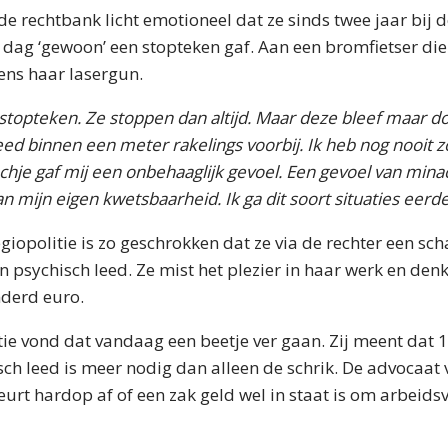
de rechtbank licht emotioneel dat ze sinds twee jaar bij d
ie dag ‘gewoon’ een stopteken gaf. Aan een bromfietser die
gens haar lasergun.
k stopteken. Ze stoppen dan altijd. Maar deze bleef maar d
eed binnen een meter rakelings voorbij. Ik heb nog nooit z
achje gaf mij een onbehaaglijk gevoel. Een gevoel van minach
n mijn eigen kwetsbaarheid. Ik ga dit soort situaties eerde
giopolitie is zo geschrokken dat ze via de rechter een s
n psychisch leed. Ze mist het plezier in haar werk en den
nderd euro.
titie vond dat vandaag een beetje ver gaan. Zij meent dat
isch leed is meer nodig dan alleen de schrik. De advocaat
beurt hardop af of een zak geld wel in staat is om arbeids