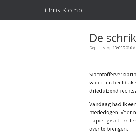
Ga
naar
Chris Klomp
de
inhoud
De schrik
Geplaatst op
13/09/2010
d
Slachtofferverklarin
woord en beeld akel
drieduizend rechts
Vandaag had ik een 
mededogen. Voor me
papier gezet om te
over te brengen.