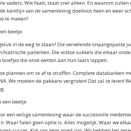
ele vaders. Wie faalt, staat snel alleen. En waarom zullen
 de kantlijn van de samenleving doelloos heen en weer sc
ee te maken?
en beetje.
eluk in de weg te staan? Die vervelende onaangepaste ju
hiatrische patiënten. Die volkse sukkels die elkaar onder
 boefjes die onze wetten aan hun laars lappen.
e plannen om ze af te straffen. Complete databanken m
NA. We moeten de pakkans vergroten! Dat zal ze leren! 
ng.
 een beetje.
oor een veilige samenleving waar de succesvolle medem
jn. Waar falen geen optie is. Alles mogelijk. Waar we elka
eigen succes. Kijk ons eens goed zijn. Wij hebben het gere