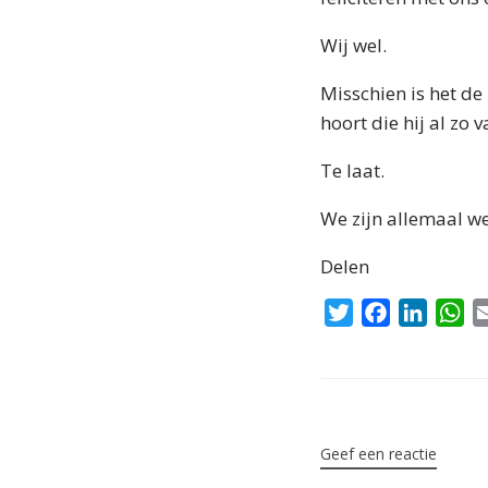
Wij wel.
Misschien is het de
hoort die hij al zo
Te laat.
We zijn allemaal we
Delen
T
F
L
W
w
a
i
h
i
c
n
a
t
e
k
t
Bericht navigatie
t
b
e
s
e
o
d
A
Geef een reactie
r
o
I
p