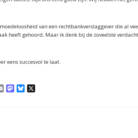
 moedeloosheid van een rechtbankverslaggever die al veel
 vaak heeft gehoord. Maar ik denk bij de zoveelste verdach
er eens succesvol te laat.
E
M
B
X
m
a
l
a
s
u
i
t
e
l
o
s
d
k
o
y