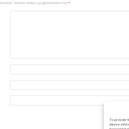
bliceerd.
Vereiste velden zijn gemarkeerd met
*
n
To provide t
device infor
browsing beh