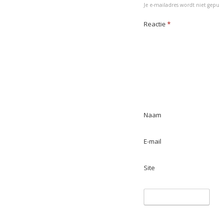
Je e-mailadres wordt niet gepu
k
n
p
Reactie
*
Naam
E-mail
Site