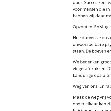
door. Succes kent v
voor mensen die in
hebben wij daar m
Opzouten. En vlug e
Hoe durven ze ons g
onvoorspelbare psyc
staan. De boeven en
We bedenken groots
vingerafdrukken. D
Landurige opsluiti
Weg van ons. En rap
Maak de weg vrij v
onder elkaar kan zi
feliciteren met ons 