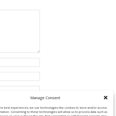
Manage Consent
he best experiences, we use technologies like cookies to store and/or access
mation. Consenting to these technologies will allow us to process data such as
avior or unique IDs on this site. Not consenting or withdrawing consent, may