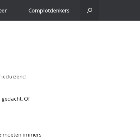
eer
Complotdenkers
drieduizend
 gedacht. Of
We moeten immers