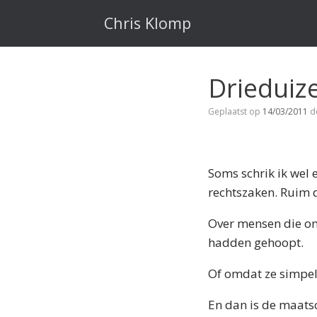
Ga
naar
Chris Klomp
de
inhoud
Drieduiz
Geplaatst op
14/03/2011
d
Soms schrik ik wel 
rechtszaken. Ruim 
Over mensen die on
hadden gehoopt.
Of omdat ze simpe
En dan is de maats