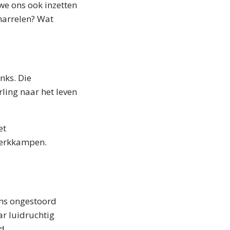
 we ons ook inzetten
harrelen? Wat
nks. Die
ling naar het leven
et
Werkkampen.
ens ongestoord
ar luidruchtig
d.