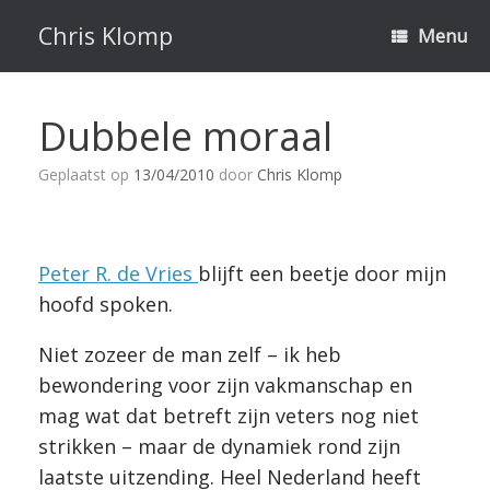
Ga
naar
Chris Klomp
Menu
de
inhoud
Dubbele moraal
Geplaatst op
13/04/2010
door
Chris Klomp
Peter R. de Vries
blijft een beetje door mijn
hoofd spoken.
Niet zozeer de man zelf – ik heb
bewondering voor zijn vakmanschap en
mag wat dat betreft zijn veters nog niet
strikken – maar de dynamiek rond zijn
laatste uitzending. Heel Nederland heeft