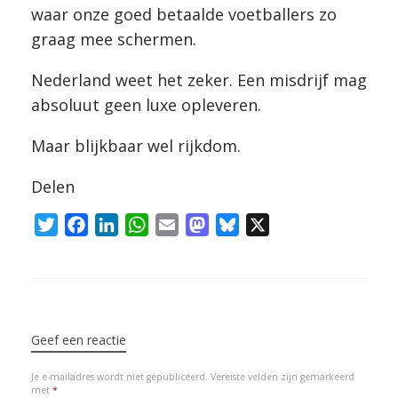
waar onze goed betaalde voetballers zo
graag mee schermen.
Nederland weet het zeker. Een misdrijf mag
absoluut geen luxe opleveren.
Maar blijkbaar wel rijkdom.
Delen
T
F
L
W
E
M
B
X
w
a
i
h
m
a
l
i
c
n
a
a
s
u
t
e
k
t
i
t
e
Bericht navigatie
t
b
e
s
l
o
s
e
o
d
A
d
k
Geef een reactie
r
o
I
p
o
y
Je e-mailadres wordt niet gepubliceerd.
Vereiste velden zijn gemarkeerd
k
n
p
n
met
*