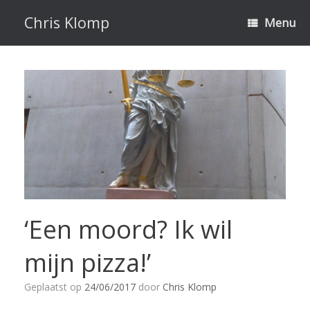
Ga
naar
Chris Klomp
Menu
de
inhoud
‘Een moord? Ik wil
mijn pizza!’
Geplaatst op
24/06/2017
door
Chris Klomp