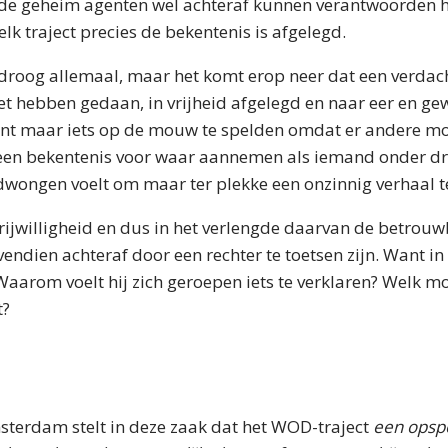
de geheim agenten wel achteraf kunnen verantwoorden 
lk traject precies de bekentenis is afgelegd.
 droog allemaal, maar het komt erop neer dat een verdach
et hebben gedaan, in vrijheid afgelegd en naar eer en ge
t maar iets op de mouw te spelden omdat er andere mot
en bekentenis voor waar aannemen als iemand onder dr
wongen voelt om maar ter plekke een onzinnig verhaal 
rijwilligheid en dus in het verlengde daarvan de betrou
endien achteraf door een rechter te toetsen zijn. Want in
aarom voelt hij zich geroepen iets te verklaren? Welk mo
t?
sterdam stelt in deze zaak dat het WOD-traject
een opsp