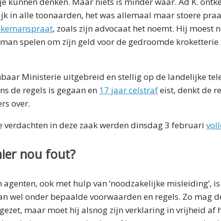
je kunnen denken. Maar niets is minder waar. Ad K. ontke
k in alle toonaarden, het was allemaal maar stoere praa
nkemanspraat
, zoals zijn advocaat het noemt. Hij moest 
e man spelen om zijn geld voor de gedroomde kroketterie 
aar Ministerie uitgebreid en stellig op de landelijke tel
ens de regels is gegaan en
17 jaar celstraf
eist, denkt de r
rs over.
ee verdachten in deze zaak werden dinsdag 3 februari
vol
ier nou fout?
 agenten, ook met hulp van ‘noodzakelijke misleiding’, i
an wel onder bepaalde voorwaarden en regels. Zo mag d
ezet, maar moet hij alsnog zijn verklaring in vrijheid af