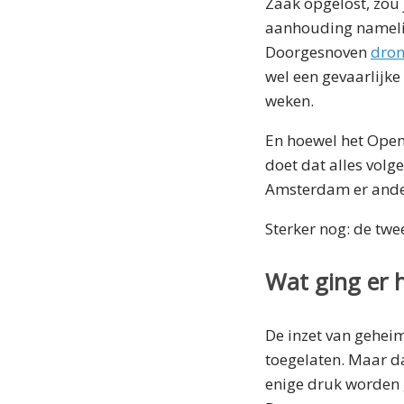
Zaak opgelost, zou 
aanhouding namelij
Doorgesnoven
dro
wel een gevaarlijk
weken.
En hoewel het Openb
doet dat alles volg
Amsterdam er ande
Sterker nog: de tw
Wat ging er h
De inzet van geheim
toegelaten. Maar d
enige druk worden g