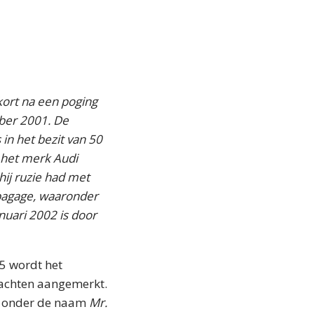
kort na een poging
mber 2001. De
in het bezit van 50
n het merk Audi
ij ruzie had met
e bagage, waaronder
nuari 2002 is door
15 wordt het
dachten aangemerkt.
nd onder de naam
Mr.