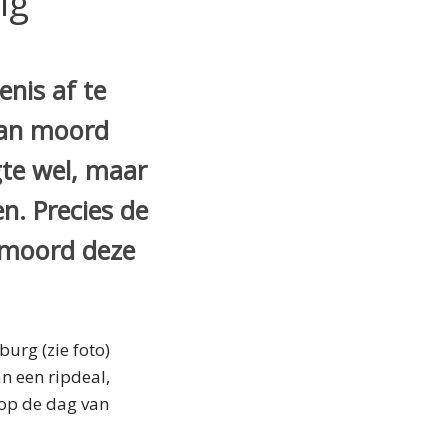
ig
nis af te
van moord
gte wel, maar
n. Precies de
 moord deze
urg (zie foto)
n een ripdeal,
 op de dag van