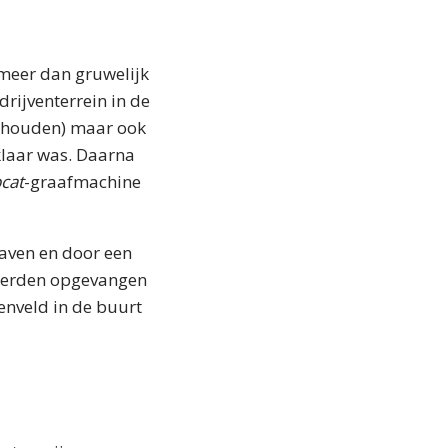
n meer dan gruwelijk
rijventerrein in de
gehouden) maar ook
klaar was. Daarna
cat
-graafmachine
aven en door een
 werden opgevangen
enveld in de buurt