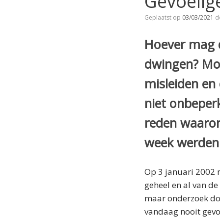
Gevoelige
Geplaatst op
03/03/2021
d
Hoever mag de
dwingen? Mo
misleiden en
niet onbeper
reden waarom
week werden 
Op 3 januari 2002 n
geheel en al van de
maar onderzoek door
vandaag nooit gev