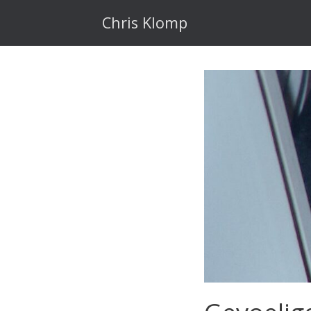
Ga
naar
Chris Klomp
de
inhoud