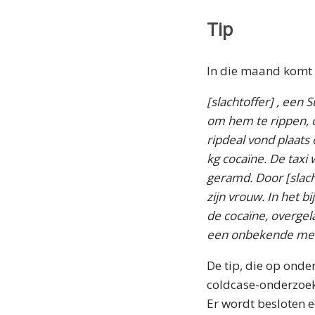
Tip
In die maand komt w
[slachtoffer] , een
om hem te rippen, o
ripdeal vond plaats
kg cocaïne. De taxi
geramd. Door [slach
zijn vrouw. In het b
de cocaïne, overgel
een onbekende mede
De tip, die op onde
coldcase-onderzoe
Er wordt besloten 