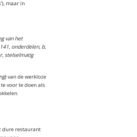
), maar in
ng van het
141, onderdelen, b,
r, stelselmatig
ng
) van de werkloze
te voor te doen als
okkelen.
t dure restaurant