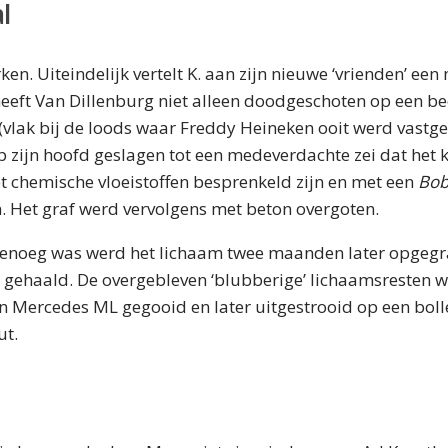
l
rken. Uiteindelijk vertelt K. aan zijn nieuwe ‘vrienden’ ee
heeft Van Dillenburg niet alleen doodgeschoten op een bed
(vlak bij de loods waar Freddy Heineken ooit werd vast
 zijn hoofd geslagen tot een medeverdachte zei dat het 
t chemische vloeistoffen besprenkeld zijn en met een
Bob
. Het graf werd vervolgens met beton overgoten.
 genoeg was werd het lichaam twee maanden later opgegr
gehaald. De overgebleven ‘blubberige’ lichaamsresten
een Mercedes ML gegooid en later uitgestrooid op een boll
ut.