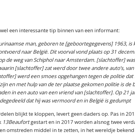
el een interessante tip binnen van een informant:
 Surinaamse man, geboren te [geboortegegevens] 1963, is 
ntvoerd naar België. Dit voorval vond plaats op 31 dece
 op de weg van Schiphol naar Amsterdam. [slachtoffer] was 
 waarin [slachtoffer] zat werd door twee andere auto’s, va
toffer] werd een smoes opgehangen tegen de politie dat h
ijzijn en met hulp van de ter plaatse gekomen politie is d
aden in een auto van een vriend van [slachtoffer]. Op 21 ja
gedeeld dat hij was vermoord en in België is gedumpt
rdelen blijkt te kloppen, levert geen daders op. Pas in 20
k
13Beaufort
gestart en in 2017 worden alsnog twee ver
een omstreden middel in te zetten, in het wereldje beke