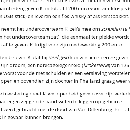
, kopen voor 4000 euro kunst van ze, betalen voorschot
mheden, geven K. in totaal 1200 euro voor vier klusjes 
USB-stick) en leveren een fles whisky af als kerstpakket.
 neemt het undercoverteam K. zelfs mee om
schulden te 
in het undercoverteam zat), die eenmaal ter plekke word
 af te geven. K. krijgt voor zijn medewerking 200 euro.
en beloven K. dat hij
veel geld
kan verdienen en ze geven
n zijn droom, een horecagelegenheid (
kroketterie
) van 125
 worst voor de met schulden en een verslaving worstelend
ppen en bovendien zijn dochter in Thailand graag weer w
 investering moet K. wel openheid geven over zijn verle
ar eigen zeggen de hand weten te leggen op geheime pol
nd werd gebracht met de dood van Van Dillenburg. En dat
s in gevaar kunnen brengen.