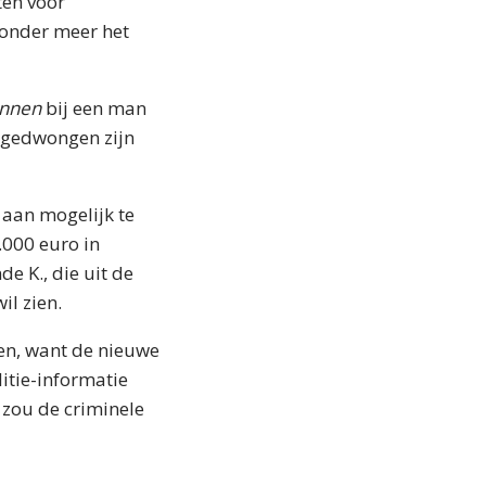
ten voor
(onder meer het
innen
bij een man
t gedwongen zijn
 aan mogelijk te
.000 euro in
e K., die uit de
il zien.
den, want de nieuwe
itie-informatie
 zou de criminele