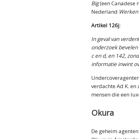
Big
(een Canadese m
Nederland
Werken 
Artikel 126j
:
In geval van verdenk
onderzoek bevelen d
c en d, en 142, zon
informatie inwint o
Undercoveragenten 
verdachte Ad K. en 
mensen die een luxe
Okura
De geheim agenten n