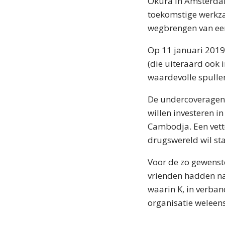
Okura in Amsterdam
toekomstige werkzaa
wegbrengen van een 
Op 11 januari 2019
(die uiteraard ook 
waardevolle spullen
De undercoveragent
willen investeren i
Cambodja. Een vette
drugswereld wil sta
Voor de zo gewenste
vrienden hadden na
waarin K, in verba
organisatie weleen