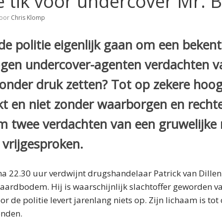
 tik voor undercover Mr. B
oor
Chris Klomp
 politie eigenlijk gaan om een bekente
gen undercover-agenten verdachten 
 onder druk zetten? Tot op zekere hoo
kt en niet zonder waarborgen en rechte
 twee verdachten van een gruwelijke
vrijgesproken.
a 22.30 uur verdwijnt drugshandelaar Patrick van Dillenb
 aardbodem. Hij is waarschijnlijk slachtoffer geworden va
 de politie levert jarenlang niets op. Zijn lichaam is tot
onden.