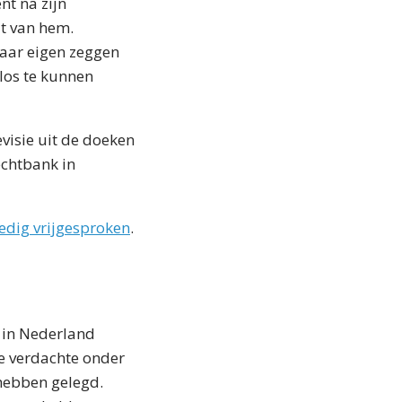
nt na zijn
t van hem.
naar eigen zeggen
los te kunnen
evisie uit de doeken
echtbank in
ledig vrijgesproken
.
s in Nederland
e verdachte onder
 hebben gelegd.