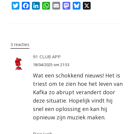
T
F
L
W
E
M
B
X
w
a
i
h
m
a
l
i
c
n
a
a
s
u
t
e
k
t
i
t
e
Bericht navigatie
t
b
e
s
l
o
s
e
o
d
A
d
k
3 reacties
r
o
I
p
o
y
91 CLUB APP
k
n
p
n
18/04/2025 om 21:53
Wat een schokkend nieuws! Het is
triest om te zien hoe het leven van
Kafka zo abrupt verandert door
deze situatie. Hopelijk vindt hij
snel een oplossing en kan hij
opnieuw zijn muziek maken.
Raja Luck