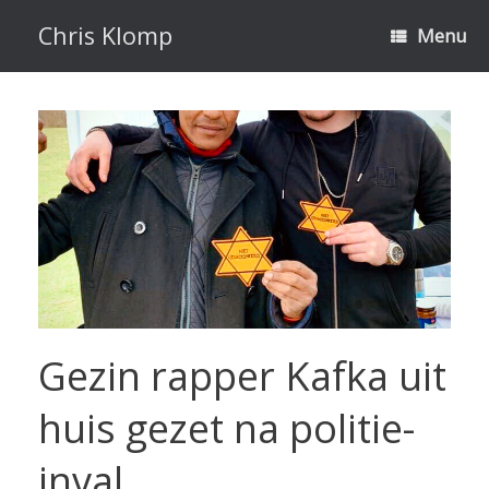
Ga
naar
Chris Klomp
Menu
de
inhoud
Gezin rapper Kafka uit
huis gezet na politie-
inval