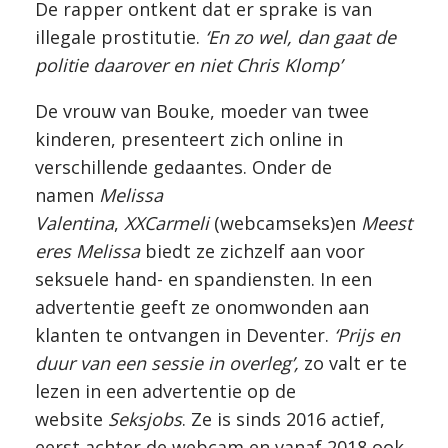
De rapper ontkent dat er sprake is van
illegale prostitutie.
‘En zo wel, dan gaat de
politie daarover en niet Chris Klomp’
De vrouw van Bouke, moeder van twee
kinderen, presenteert zich online in
verschillende gedaantes. Onder de
namen
Melissa
Valentina
,
XXCarmeli
(webcamseks)en
Meest
eres Melissa
biedt ze zichzelf aan voor
seksuele hand- en spandiensten. In een
advertentie geeft ze onomwonden aan
klanten te ontvangen in Deventer.
‘Prijs en
duur van een sessie in overleg’,
zo valt er te
lezen in een advertentie op de
website
Seksjobs
. Ze is sinds 2016 actief,
eerst achter de webcam en vanaf 2018 ook