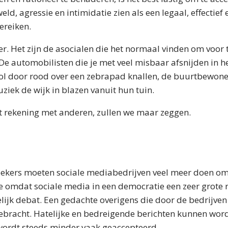
eld, agressie en intimidatie zien als een legaal, effectie
ereiken.
er. Het zijn de asocialen die het normaal vinden om voor t
De automobilisten die je met veel misbaar afsnijden in he
vol door rood over een zebrapad knallen, de buurtbewone
ziek de wijk in blazen vanuit hun tuin.
t rekening met anderen, zullen we maar zeggen.
ekers moeten sociale mediabedrijven veel meer doen om
 omdat sociale media in een democratie een zeer grote r
lijk debat. Een gedachte overigens die door de bedrijve
gebracht. Hatelijke en bedreigende berichten kunnen wo
ordt steeds minder vaak geaccepteerd.