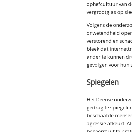
ophefcultuur van de
vergrootglas op sle
Volgens de onderzo
onwetendheid opere
verstorend en schad
bleek dat internett
ander te kunnen dr
gevolgen voor hun s
Spiegelen
Het Deense onderzoe
gedrag te spiegele
beschaafde mensen,
agressie afkeurt. A
beheerst uit te prat