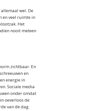
 allemaal wel. De
n en veel ruimte in
klootzak. Het
ndien nooit meteen
norm zichtbaar. En
t schreeuwen en
 en energie in
en. Sociale media
uwen onder omdat
en oeverloos de
orde van de dag.