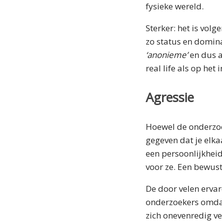
fysieke wereld.
Sterker: het is vol
zo status en domina
‘anonieme’
en dus a
real life als op het 
Agressie
Hoewel de onderzoe
gegeven dat je elkaa
een persoonlijkheid
voor ze. Een bewus
De door velen erva
onderzoekers omdat
zich onevenredig ve