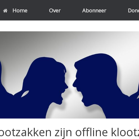
Home
Over
Abonneer
Don
ootzakken zijn offline kloo