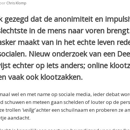
oor
Chris Klomp
 gezegd dat de anonimiteit en impulsiv
slechtste in de mens naar voren brengt
ker maakt van in het echte leven red
asocialen. Nieuw onderzoek van een De
ijst echter op iets anders; online kloot
ven vaak ook klootzakken.
maal wel en met name op sociale media, ieder debat wor
oud schuwen en meteen gaan schelden of louter op de pers
ze trollen
‘veilig’
achter een schuilnaam en proberen ze and
tje aandacht.