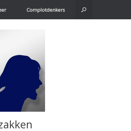
eer
Complotdenkers
tzakken