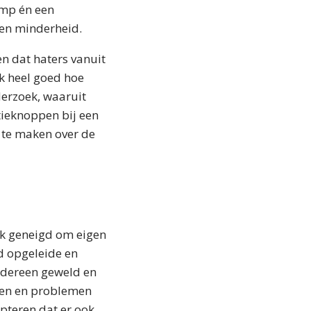
amp én een
zen minderheid.
n dat haters vanuit
k heel goed hoe
nderzoek, waaruit
atieknoppen bij een
 te maken over de
ijk geneigd om eigen
d opgeleide en
edereen geweld en
cten en problemen
epteren dat er ook