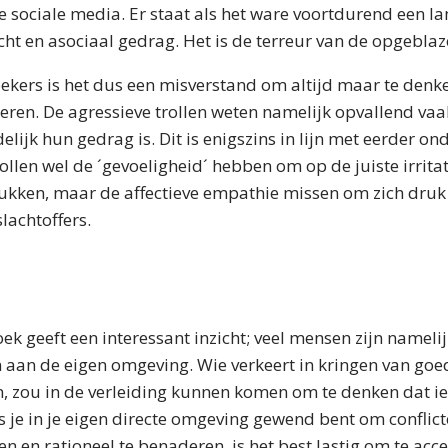
 sociale media. Er staat als het ware voortdurend een l
cht en asociaal gedrag. Het is de terreur van de opgebla
ekers is het dus een misverstand om altijd maar te denke
ren. De agressieve trollen weten namelijk opvallend vaa
elijk hun gedrag is. Dit is enigszins in lijn met eerder o
rollen wel de ´gevoeligheid´ hebben om op de juiste irrit
ukken, maar de affectieve empathie missen om zich druk
lachtoffers.
k geeft een interessant inzicht; veel mensen zijn namel
n aan de eigen omgeving. Wie verkeert in kringen van goe
 zou in de verleiding kunnen komen om te denken dat i
ls je in je eigen directe omgeving gewend bent om confli
en en rationeel te benaderen, is het best lastig om te acc