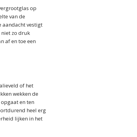
vergrootglas op
elte van de
 aandacht vestigt
 niet zo druk
n af en toe een
alieveld of het
ekken wekken de
 opgaat en ten
voortdurend heel erg
heid lijken in het