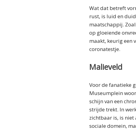
Wat dat betreft vor
rust, is luid en dui
maatschappij. Zoal
op gloeiende onvred
maakt, keurig een v
coronatestje.
Malieveld
Voor de fanatieke g
Museumplein woont.
schijn van een chr
strijde trekt. In we
zichtbaar is, is ni
sociale domein, maa