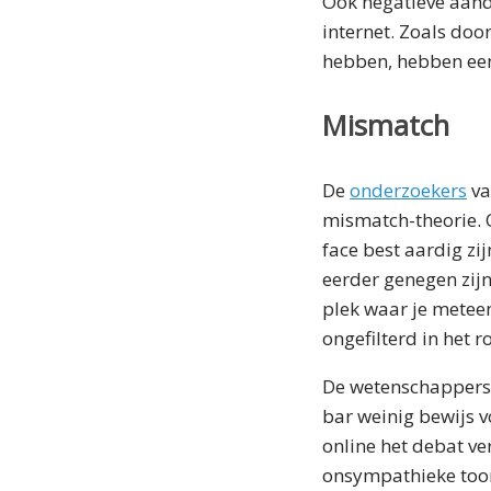
Ook negatieve aanda
internet. Zoals do
hebben, hebben een
Mismatch
De
onderzoekers
va
mismatch-theorie. O
face best aardig zi
eerder genegen zijn
plek waar je metee
ongefilterd in het 
De wetenschappers 
bar weinig bewijs vo
online het debat ve
onsympathieke toon 