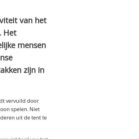
iteit van het
. Het
elijke mensen
ense
zakken zijn in
dt vervuild door
oon spelen. Niet
eren uit de tent te