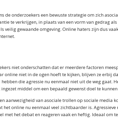
gens de onderzoekers een bewuste strategie om zich asoci
ntie te verkrijgen, in plaats van een vorm van gedrag als
ls veilig gewaande omgeving. Online haters zijn dus vaa
internet.
kers niet onderschatten dat er meerdere factoren meespe
r online niet in de ogen hoeft te kijken, blijven ze erbij da
 hebben die agressie nu eenmaal niet uit de weg gaat. He
t ingezet middel om een bepaald gewenst doel te kunnen
ren aanwezigheid van asociale trollen op sociale media k
 het online nu eenmaal veel zichtbaarder is. Agressiev
el met het debat en reageren vaak en heftig. Ideaal om te