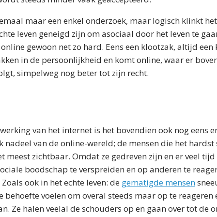
llemaal maar een enkel onderzoek, maar logisch klinkt het
chte leven geneigd zijn om asociaal door het leven te gaa
online gewoon net zo hard. Eens een klootzak, altijd een 
akken in de persoonlijkheid en komt online, waar er bove
lgt, simpelweg nog beter tot zijn recht.
erking van het internet is het bovendien ook nog eens e
jk nadeel van de online-wereld; de mensen die het hards
et meest zichtbaar. Omdat ze gedreven zijn en er veel tijd
iale boodschap te verspreiden en op anderen te reager
 Zoals ook in het echte leven: de
gematigde mensen
snee
e behoefte voelen om overal steeds maar op te reageren 
an. Ze halen veelal de schouders op en gaan over tot de 