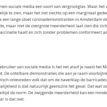
men sociale media een soort van vergrootglas. Waar het 
delijk te zien, maar het ziet slechts op een marginaal gede
s een lange stoet coronademonstranten in Amsterdam de
e, maar niet de overgrote meerderheid laat zien die zich
accinatie haalt en zich zonder problemen conformeert aa
ebruiker van sociale media is het net alsof je naast het M
 De ontelbare demonstraties die aan je raam voorbijtr
onisch ontevreden volk dat om de haverklap de barricades
rkelijkheid is dat natuurlijk geenszins het geval. Dat wat 
et altijd de norm. De zwijgende meerderheid kan een minder
r is dat niet.