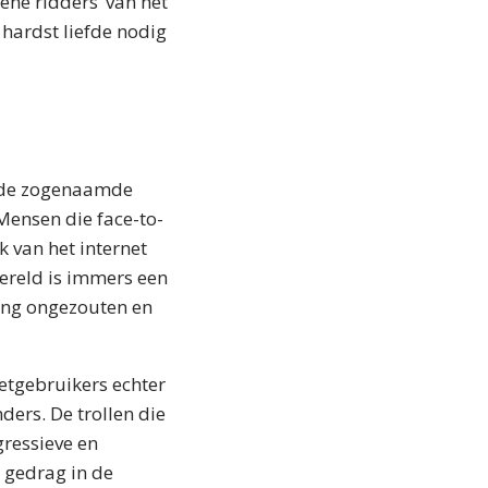
ene ridders’ van het
hardst liefde nodig
in de zogenaamde
Mensen die face-to-
k van het internet
wereld is immers een
ning ongezouten en
etgebruikers echter
ders. De trollen die
gressieve en
e gedrag in de