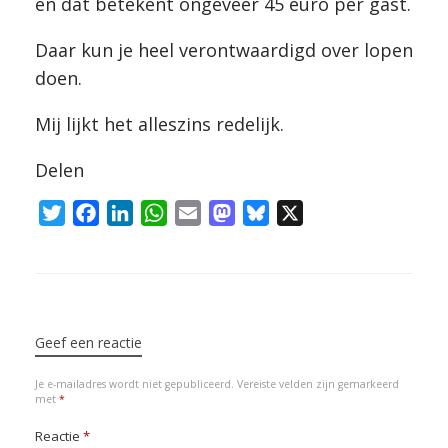
en dat betekent ongeveer 45 euro per gast.
Daar kun je heel verontwaardigd over lopen
doen.
Mij lijkt het alleszins redelijk.
Delen
T
F
L
W
E
M
B
X
w
a
i
h
m
a
l
i
c
n
a
a
s
u
t
e
k
t
i
t
e
Bericht navigatie
t
b
e
s
l
o
s
e
o
d
A
d
k
Geef een reactie
r
o
I
p
o
y
Je e-mailadres wordt niet gepubliceerd.
Vereiste velden zijn gemarkeerd
k
n
p
n
met
*
Reactie
*