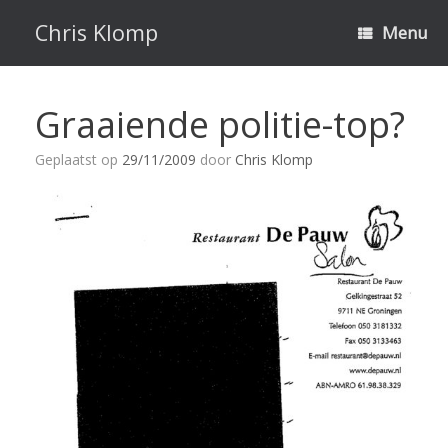
Ga
naar
Chris Klomp
Menu
de
inhoud
Graaiende politie-top?
Geplaatst op
29/11/2009
door
Chris Klomp