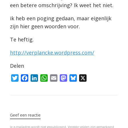
een betere omschrijving? Ik weet het niet.
ik heb een poging gedaan, maar eigenlijk
zijn hier geen woorden voor.
Te heftig.
http://verplancke.wordpress.com/
Delen
T
F
L
W
E
M
B
X
w
a
i
h
m
a
l
i
c
n
a
a
s
u
t
e
k
t
i
t
e
Bericht navigatie
t
b
e
s
l
o
s
e
o
d
A
d
k
Geef een reactie
r
o
I
p
o
y
Je e-mailadres wordt niet gepubliceerd.
Vereiste velden zijn gemarkeerd