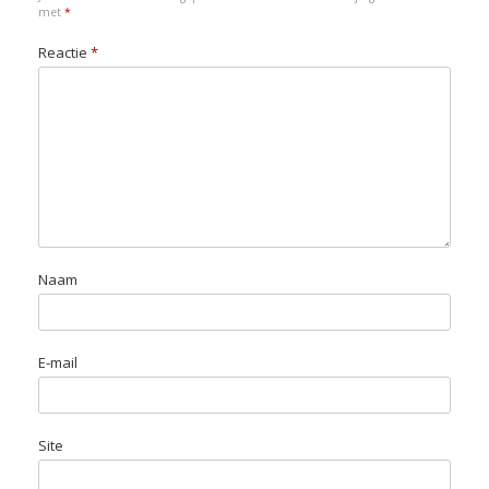
k
n
p
n
met
*
Reactie
*
Naam
E-mail
Site