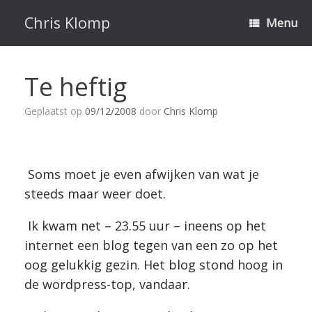
Ga
naar
Chris Klomp
Menu
de
inhoud
Te heftig
Geplaatst op
09/12/2008
door
Chris Klomp
Soms moet je even afwijken van wat je
steeds maar weer doet.
Ik kwam net – 23.55 uur – ineens op het
internet een blog tegen van een zo op het
oog gelukkig gezin. Het blog stond hoog in
de wordpress-top, vandaar.