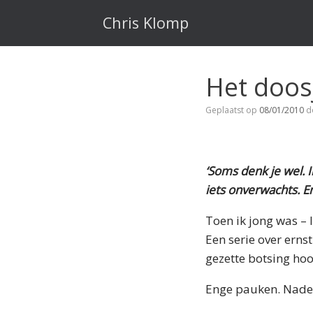
Ga
naar
Chris Klomp
de
inhoud
Het doos
Geplaatst op
08/01/2010
d
‘Soms denk je wel. I
iets onverwachts. En 
Toen ik jong was –
Een serie over erns
gezette botsing hoo
Enge pauken. Nader