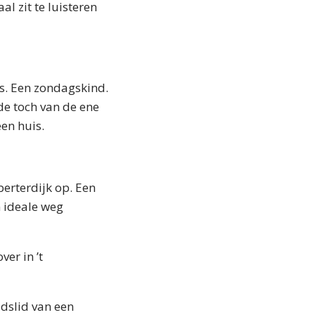
al zit te luisteren
s. Een zondagskind.
lde toch van de ene
en huis.
lberterdijk op. Een
n ideale weg
er in ’t
dslid van een