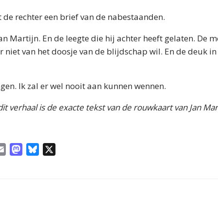
 de rechter een brief van de nabestaanden.
an Martijn. En de leegte die hij achter heeft gelaten. De 
 niet van het doosje van de blijdschap wil. En de deuk in 
ngen. Ik zal er wel nooit aan kunnen wennen.
it verhaal is de exacte tekst van de rouwkaart van Jan M
E
M
B
X
m
a
l
a
s
u
i
t
e
l
o
s
d
k