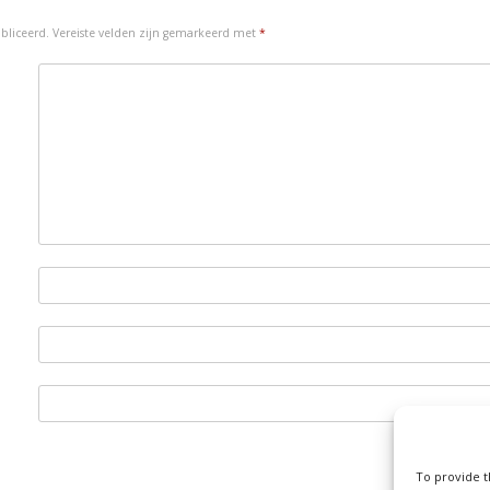
o
y
bliceerd.
Vereiste velden zijn gemarkeerd met
*
n
To provide t