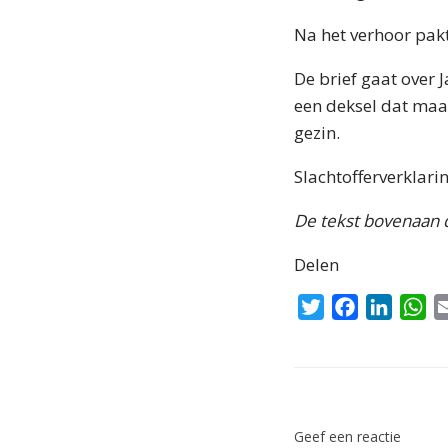
Na het verhoor pakt
De brief gaat over J
een deksel dat maar
gezin.
Slachtofferverklari
De tekst bovenaan d
Delen
T
F
L
W
w
a
i
h
i
c
n
a
t
e
k
t
Bericht navigatie
t
b
e
s
e
o
d
A
Geef een reactie