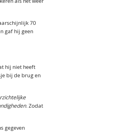
keren als het weer
arschijnlijk 70
n gaf hij geen
 hij niet heeft
je bij de brug en
rzichtelijke
tandigheden
. Zodat
ans gegeven