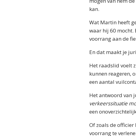
mogen van hem de za
kan.
Wat Martin heeft g
waar hij 60 mocht. 
voorrang aan de fie
En dat maakt je jur
Het raadslid voelt 
kunnen reageren, om
een aantal vuilcont
Het antwoord van ju
verkeerssituatie m
een onoverzichtelijk
Of zoals de officier
voorrang te verlene