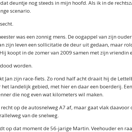
at deuntje nog steeds in mijn hoofd. Als ik in de rechtsza
enge scenario.
secht.
ester was een zonnig mens. De oogappel van zijn ouder
an zijn leven een sollicitatie de deur uit gedaan, maar ro
Hij koopt in de zomer van 2009 samen met zijn vriendin e
n dood worden.
 Jan zijn race-fiets. Zo rond half acht draait hij de Lette
r het landelijk gebied, met hier en daar een boerderij. Ee
nner die nog even wat kilometers wil maken.
echt op de autosnelweg A7 af, maar gaat vlak daavoor ov
rallelweg van de snelweg.
ijdt op dat moment de 56-jarige Martin. Veehouder en raa