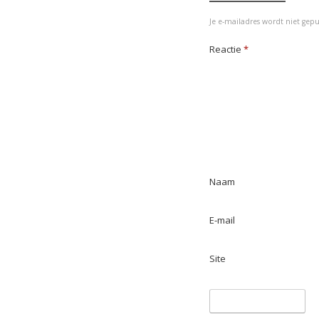
r
o
I
p
Je e-mailadres wordt niet gepu
k
n
p
Reactie
*
Naam
E-mail
Site