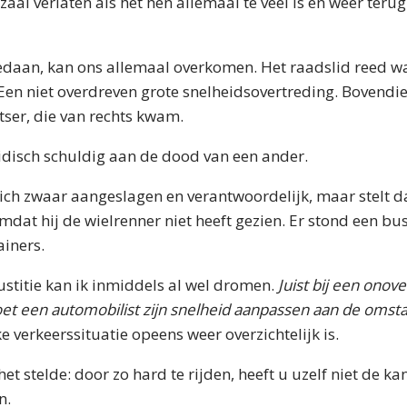
al verlaten als het hen allemaal te veel is en weer terug
edaan, kan ons allemaal overkomen. Het raadslid reed wa
Een niet overdreven grote snelheidsovertreding. Bovendie
tser, die van rechts kwam.
idisch schuldig aan de dood van een ander.
zich zwaar aangeslagen en verantwoordelijk, maar stelt dat
dat hij de wielrenner niet heeft gezien. Er stond een bus
ainers.
stitie kan ik inmiddels al wel dromen.
Juist bij een onove
oet een automobilist zijn snelheid aanpassen aan de oms
e verkeerssituatie opeens weer overzichtelijk is.
 het stelde: door zo hard te rijden, heeft u uzelf niet de k
n.