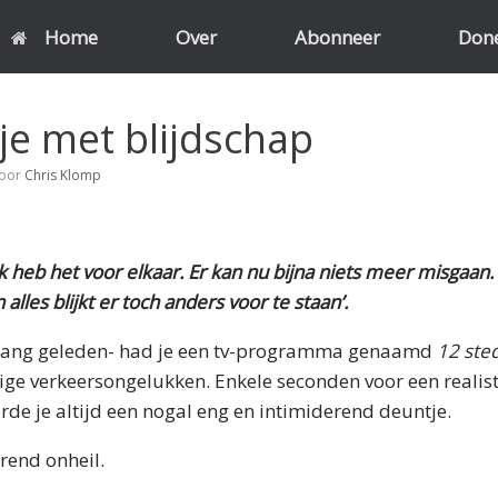
Home
Over
Abonneer
Don
je met blijdschap
oor
Chris Klomp
k heb het voor elkaar. Er kan nu bijna niets meer misgaan.
alles blijkt er toch anders voor te staan’.
 lang geleden- had je een tv-programma genaamd
12 ste
tige verkeersongelukken. Enkele seconden voor een realist
rde je altijd een nogal eng en intimiderend deuntje.
end onheil.