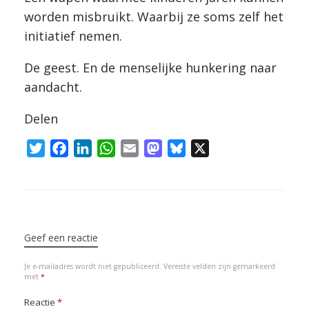
worden misbruikt. Waarbij ze soms zelf het
initiatief nemen.
De geest. En de menselijke hunkering naar
aandacht.
Delen
T
F
L
W
E
M
B
X
w
a
i
h
m
a
l
i
c
n
a
a
s
u
t
e
k
t
i
t
e
Bericht navigatie
t
b
e
s
l
o
s
e
o
d
A
d
k
Geef een reactie
r
o
I
p
o
y
Je e-mailadres wordt niet gepubliceerd.
Vereiste velden zijn gemarkeerd
k
n
p
n
met
*
Reactie
*