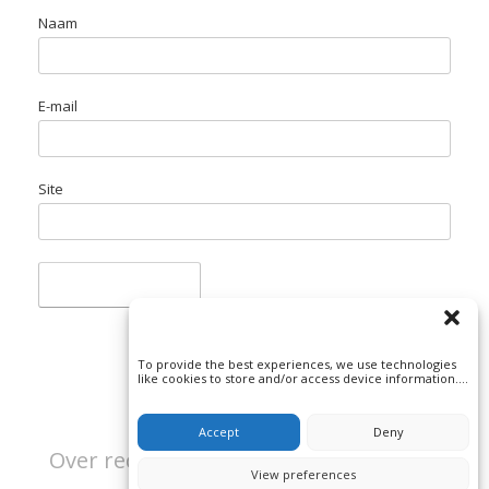
Naam
E-mail
Site
To provide the best experiences, we use technologies
like cookies to store and/or access device information.
Consenting to these technologies will allow us to
process data such as browsing behavior or unique IDs
on this site. Not consenting or withdrawing consent, may
Accept
Deny
adversely affect certain features and functions.
Over rechtspraak en misdaad | Beeld:
View preferences