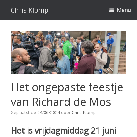
Ga
naar
Chris Klomp
Menu
de
inhoud
Het ongepaste feestje
van Richard de Mos
Geplaatst op
24/06/2024
door
Chris Klomp
Het is vrijdagmiddag 21 juni