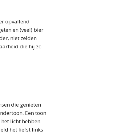
er opvallend
eten en (veel) bier
er, niet zelden
aarheid die hij zo
nsen die genieten
ondertoon. Een toon
het licht hebben
d het liefst links