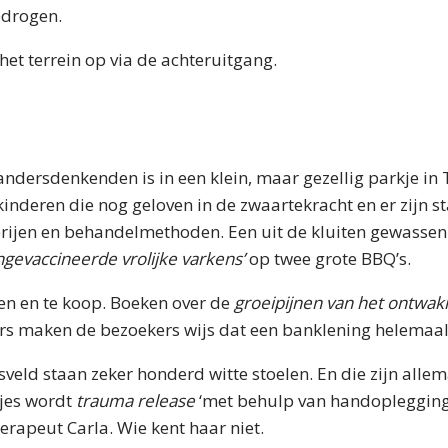
drogen.
het terrein op via de achteruitgang.
andersdenkenden is in een klein, maar gezellig parkje in T
inderen die nog geloven in de zwaartekracht en er zijn s
terijen en behandelmethoden. Een uit de kluiten gewasse
ngevaccineerde vrolijke varkens’
op twee grote BBQ’s.
doen en te koop. Boeken over de
groeipijnen van het ontwak
ers maken de bezoekers wijs dat een banklening helemaal 
sveld staan zeker honderd witte stoelen. En die zijn allem
djes wordt
trauma release
‘met behulp van handopleggin
erapeut Carla. Wie kent haar niet.