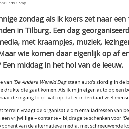
oor
Chris Klomp
nnige zondag als ik koers zet naar een 
den in Tilburg. Een dag georganiseer
 media, met kraampjes, muziek, lezinge
aar wie komen daar eigenlijk op af en
 Een middag in het hol van de leeuw.
ie van
‘De Andere Wereld Dag’
staan auto’s slordig in de
e drukte die gaat komen. Als ik mijn eigen auto op een 
naar de ingang loop, valt op dat er inderdaad veel mens
et terrein vraagt de organisatie om emailadressen van b
 een vrijwillige – contante – bijdrage te schenken voor
‘D
exponent van de alternatieve media, met schreeuwende k