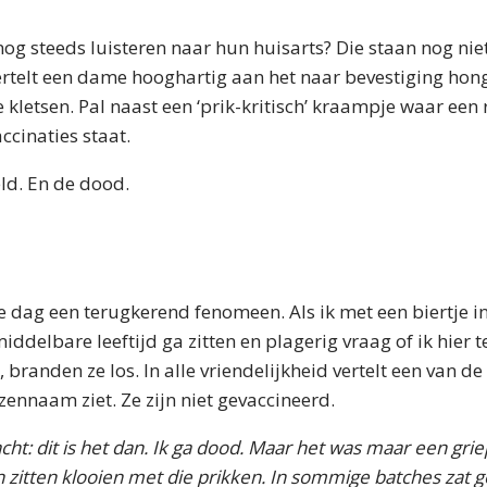
og steeds luisteren naar hun huisarts? Die staan nog nie
ertelt een dame hooghartig aan het naar bevestiging hon
 kletsen. Pal naast een ‘prik-kritisch’ kraampje waar een
ccinaties staat.
ld. En de dood.
 dag een terugkerend fenomeen. Als ik met een biertje i
ddelbare leeftijd ga zitten en plagerig vraag of ik hier
 branden ze los. In alle vriendelijkheid vertelt een van d
ennaam ziet. Ze zijn niet gevaccineerd.
cht: dit is het dan. Ik ga dood. Maar het was maar een griep
 zitten klooien met die prikken. In sommige batches zat