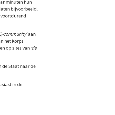
aar minuten hun
 laten bijvoorbeeld.
 voortdurend
TQ-community’
aan
an het Korps
en op sites van
‘de
 de Staat naar de
siast in de