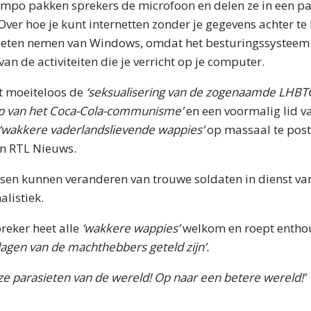
mpo pakken sprekers de microfoon en delen ze in een p
 Over hoe je kunt internetten zonder je gegevens achter te
oeten nemen van Windows, omdat het besturingssysteem
an de activiteiten die je verricht op je computer.
t moeiteloos de
‘seksualisering van de zogenaamde LHB
ap van het Coca-Cola-communisme’
en een voormalig lid v
‘wakkere vaderlandslievende wappies’
op massaal te post
n RTL Nieuws.
en kunnen veranderen van trouwe soldaten in dienst van
alistiek.
reker heet alle
‘wakkere wappies’
welkom en roept enthou
dagen van de machthebbers geteld zijn’.
e parasieten van de wereld! Op naar een betere wereld!’