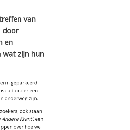
treffen van
d door
n en
 wat zijn hun
 berm geparkeerd.
bospad onder een
en onderweg zijn.
ezoekers, ook staan
e Andere Krant’
, een
oppen over hoe we