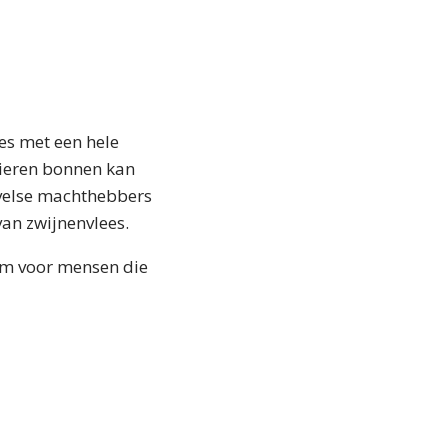
jes met een hele
pieren bonnen kan
uivelse machthebbers
van zwijnenvlees.
um voor mensen die