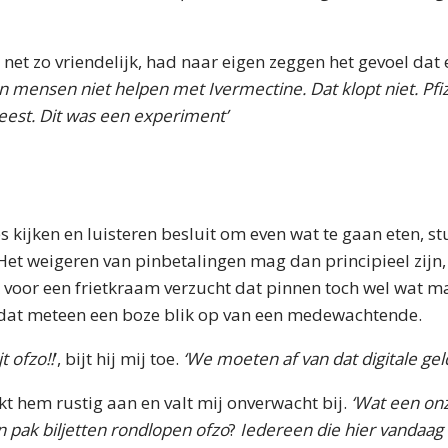
et zo vriendelijk, had naar eigen zeggen het gevoel dat er
 mensen niet helpen met Ivermectine. Dat klopt niet. Pfiz
eest. Dit was een experiment’
es kijken en luisteren besluit om even wat te gaan eten, stu
. Het weigeren van pinbetalingen mag dan principieel zijn,
ik voor een frietkraam verzucht dat pinnen toch wel wat ma
j dat meteen een boze blik op van een medewachtende.
jt ofzo!!
’, bijt hij mij toe.
‘We moeten af van dat digitale geld
t hem rustig aan en valt mij onverwacht bij.
‘Wat een onzi
 pak biljetten rondlopen ofzo
?
Iedereen die hier vandaag i