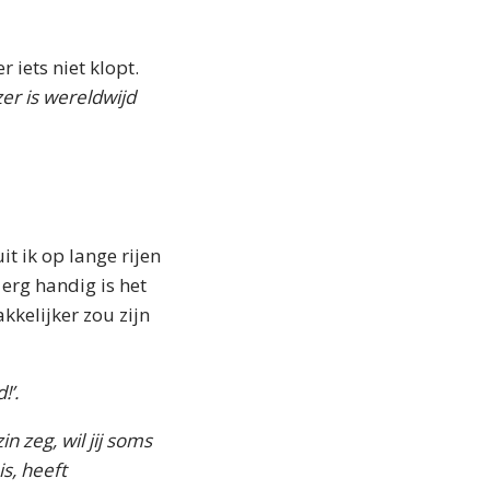
 iets niet klopt.
er is wereldwijd
it ik op lange rijen
 erg handig is het
kkelijker zou zijn
!’.
n zeg, wil jij soms
s, heeft