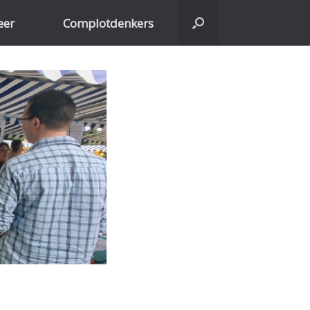
eer
Complotdenkers