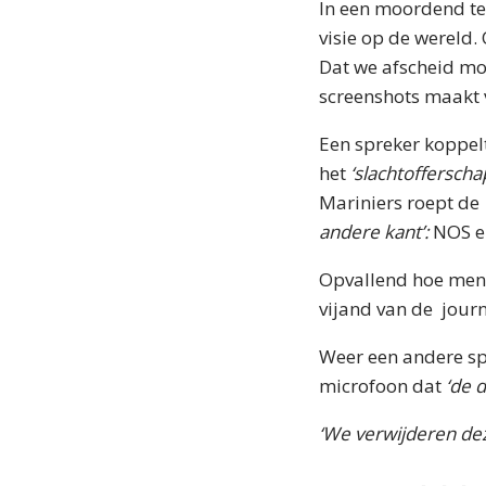
In een moordend te
visie op de wereld.
Dat we afscheid m
screenshots maakt v
Een spreker koppel
het
‘slachtoffersch
Mariniers roept de
andere kant’:
NOS e
Opvallend hoe mens
vijand van de journ
Weer een andere sp
microfoon dat
‘de 
‘We verwijderen dez