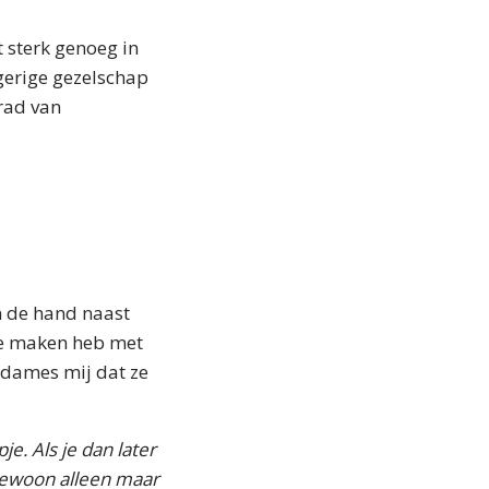
t sterk genoeg in
gerige gezelschap
 rad van
n de hand naast
 te maken heb met
e dames mij dat ze
je. Als je dan later
 gewoon alleen maar