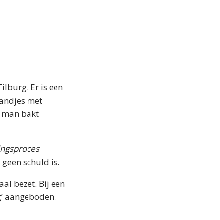
ilburg. Er is een
tandjes met
n man bakt
ingsproces
geen schuld is.
aal bezet. Bij een
g’ aangeboden.