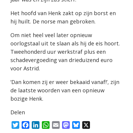
Het hoofd van Henk zakt op zijn borst en
hij huilt. De norse man gebroken.
Om niet heel veel later opnieuw
oorlogstaal uit te slaan als hij de eis hoort.
Tweehonderd uur werkstraf plus een
schadevergoeding van drieduizend euro
voor Astrid.
‘Dan komen zij er weer bekaaid vanaf!’, zijn
de laatste woorden van een opnieuw
bozige Henk.
Delen
T
F
L
W
E
M
B
X
w
a
i
h
m
a
l