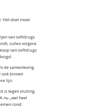
d. Het doel moet
rijen van softdrugs
ordt, zullen volgens
rkoop van softdrugs
doogd.
hem de samenleving
at ook binnen
e lijn.
t is tegen sluiting.
 nu ,,wel heel
blemen rond