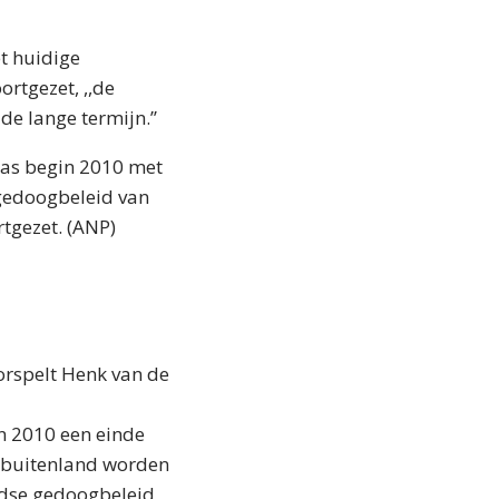
et huidige
rtgezet, ,,de
de lange termijn.’’
pas begin 2010 met
 gedoogbeleid van
tgezet. (ANP)
orspelt Henk van de
n 2010 een einde
t buitenland worden
andse gedoogbeleid