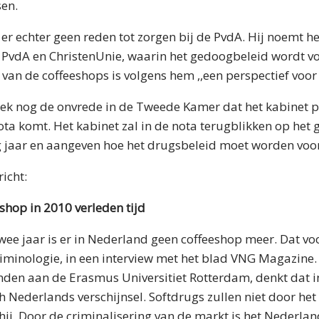
sen.
 er echter geen reden tot zorgen bij de PvdA. Hij noemt h
PvdA en ChristenUnie, waarin het gedoogbeleid wordt voo
ng van de coffeeshops is volgens hem ,,een perspectief voor 
ek nog de onvrede in de Tweede Kamer dat het kabinet 
ta komt. Het kabinet zal in de nota terugblikken op het
g jaar en aangeven hoe het drugsbeleid moet worden voor
icht:
shop in 2010 verleden tijd
ee jaar is er in Nederland geen coffeeshop meer. Dat vo
iminologie, in een interview met het blad VNG Magazine.
nden aan de Erasmus Universitiet Rotterdam, denkt dat i
h Nederlands verschijnsel. Softdrugs zullen niet door he
hij. Door de criminalisering van de markt is het Nederl