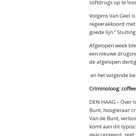
softdrugs op te los
Volgens Van Geel is
regeerakkoord met 
goede lijn.’’ Sluiti
Afgelopen week ble
een nieuwe drugsno
de afgelopen derti
en het volgende ber
Criminoloog: coffee
DEN HAAG – Over tw
Bunt, hoogleraar cr
Van de Bunt, verbo
komt aan dit typisc
geaccepteerd, zegt 