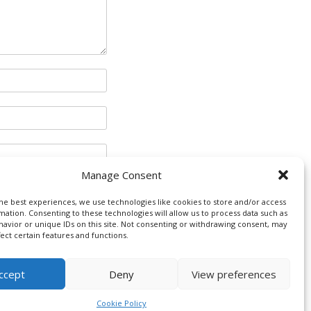
Manage Consent
he best experiences, we use technologies like cookies to store and/or access
mation. Consenting to these technologies will allow us to process data such as
avior or unique IDs on this site. Not consenting or withdrawing consent, may
fect certain features and functions.
ccept
Deny
View preferences
pruch
Cookie Policy