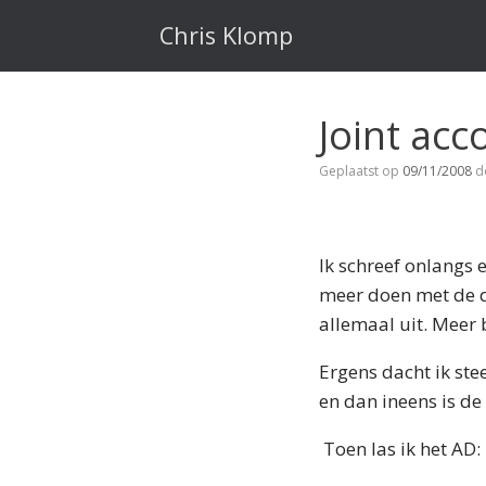
Ga
naar
Chris Klomp
de
inhoud
Joint acc
Geplaatst op
09/11/2008
d
Ik schreef onlangs 
meer doen met de d
allemaal uit. Meer 
Ergens dacht ik st
en dan ineens is de
Toen las ik het AD: