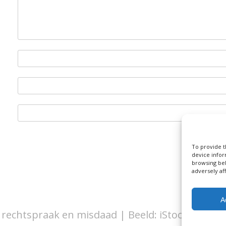
To provide t
device infor
browsing beh
adversely af
A
 rechtspraak en misdaad | Beeld: iStock/Lights