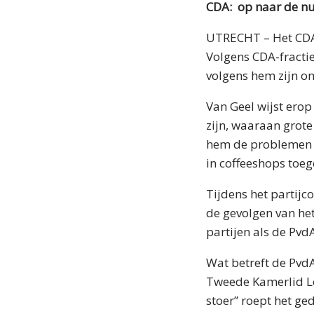
CDA: op naar de nu
UTRECHT – Het CDA 
Volgens CDA-fractie
volgens hem zijn om
Van Geel wijst erop
zijn, waaraan grote
hem de problemen in
in coffeeshops toe
Tijdens het partijc
de gevolgen van het
partijen als de Pv
Wat betreft de PvdA 
Tweede Kamerlid Le
stoer’’ roept het 