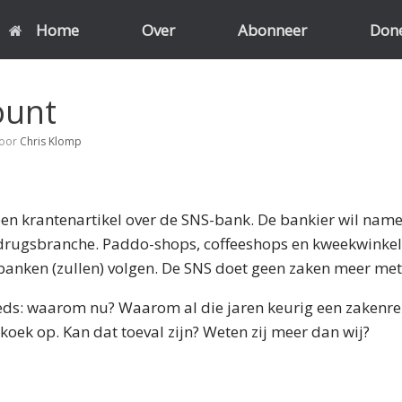
Home
Over
Abonneer
Don
ount
oor
Chris Klomp
een krantenartikel over de SNS-bank. De bankier wil name
rugsbranche. Paddo-shops, coffeeshops en kweekwinkels
banken (zullen) volgen. De SNS doet geen zaken meer met
eeds: waarom nu? Waarom al die jaren keurig een zakenr
 koek op. Kan dat toeval zijn? Weten zij meer dan wij?