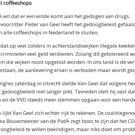
l coffeeshops
wil dat er een einde komt aan het gedogen van drugs.
voorzitter Pieter van Geel heeft het gedoogbeleid gefaal
 alle coffeeshops in Nederland te sluiten.
 dat op veel zolders in achterstandswijken illegale kweke
 criminelen veel geld verdienen. Zolang dit getolereerd w
 die wijken nooit opgelost worden. In ons land is de ve
gestaan, de aanlevering ervan is verboden maar wordt ge
ongres zaterdag in Utrecht stelde Van Geel dat volgens 
 gedoogbeleid niet langer pikt. Tevreden stelt hij vast d
dA en de VVD steeds meer stemmen opgaan voor een harder
lijkt Van Geel zich echter rijk te rekenen. De coalitiegenoo
a Bouwmeester van de PvdA zegt boos te zijn dat het CDA
gedoogbeleid te willen beëindigen, maar niks doet om pro