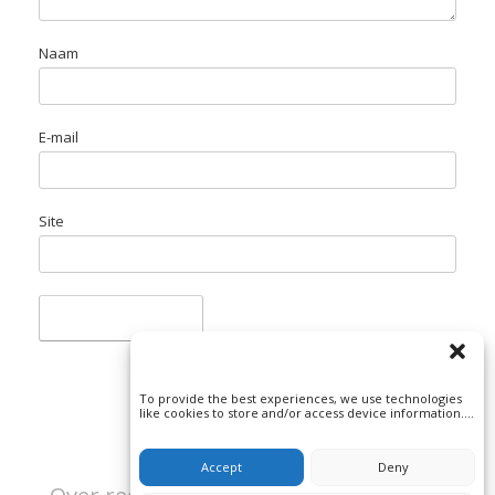
Naam
E-mail
Site
To provide the best experiences, we use technologies
like cookies to store and/or access device information.
Consenting to these technologies will allow us to
process data such as browsing behavior or unique IDs
on this site. Not consenting or withdrawing consent, may
Accept
Deny
adversely affect certain features and functions.