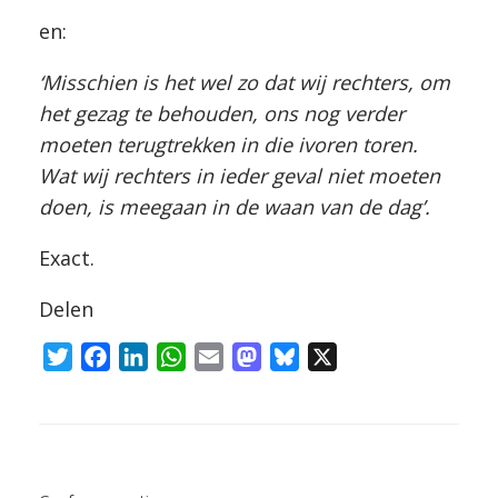
en:
‘Misschien is het wel zo dat wij rechters, om
het gezag te behouden, ons nog verder
moeten terugtrekken in die ivoren toren.
Wat wij rechters in ieder geval niet moeten
doen, is meegaan in de waan van de dag’.
Exact.
Delen
T
F
L
W
E
M
B
X
w
a
i
h
m
a
l
i
c
n
a
a
s
u
t
e
k
t
i
t
e
Bericht navigatie
t
b
e
s
l
o
s