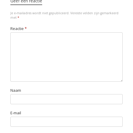
e
o
d
A
d
k
Geef een reactie
r
o
I
p
o
y
Je e-mailadres wordt niet gepubliceerd.
Vereiste velden zijn gemarkeerd
k
n
p
n
met
*
Reactie
*
Naam
E-mail