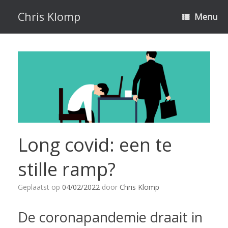
Ga
naar
Chris Klomp
Menu
de
inhoud
Long covid: een te
stille ramp?
Geplaatst op
04/02/2022
door
Chris Klomp
De coronapandemie draait in