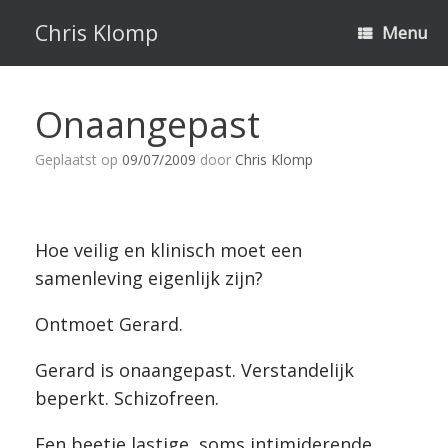
Ga
naar
Chris Klomp
Menu
de
inhoud
Onaangepast
Geplaatst op
09/07/2009
door
Chris Klomp
Hoe veilig en klinisch moet een
samenleving eigenlijk zijn?
Ontmoet Gerard.
Gerard is onaangepast. Verstandelijk
beperkt. Schizofreen.
Een beetje lastige, soms intimiderende