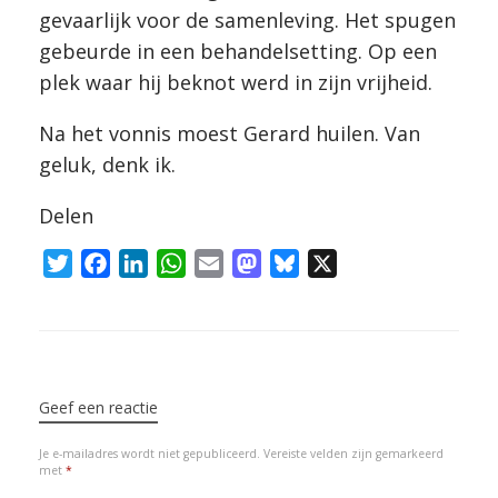
gevaarlijk voor de samenleving. Het spugen
gebeurde in een behandelsetting. Op een
plek waar hij beknot werd in zijn vrijheid.
Na het vonnis moest Gerard huilen. Van
geluk, denk ik.
Delen
T
F
L
W
E
M
B
X
w
a
i
h
m
a
l
i
c
n
a
a
s
u
t
e
k
t
i
t
e
Bericht navigatie
t
b
e
s
l
o
s
e
o
d
A
d
k
Geef een reactie
r
o
I
p
o
y
Je e-mailadres wordt niet gepubliceerd.
Vereiste velden zijn gemarkeerd
k
n
p
n
met
*