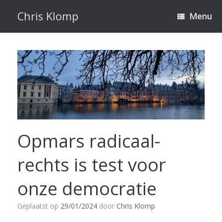
Ga
naar
Chris Klomp
Menu
de
inhoud
Opmars radicaal-
rechts is test voor
onze democratie
Geplaatst op
29/01/2024
door
Chris Klomp