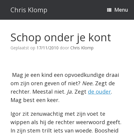
Ga
naar
Chris Klomp
Menu
de
inhoud
Schop onder je kont
Geplaatst op
17/11/2010
door
Chris Klomp
Mag je een kind een opvoedkundige draai
om zijn oren geven of niet?
Nee.
Zegt de
rechter. Meestal niet.
Ja.
Zegt
de ouder
.
Mag best een keer.
Igor zit zenuwachtig met zijn voet te
wippen als hij de rechter weerwoord geeft.
In zijn stem trilt iets van woede. Boosheid