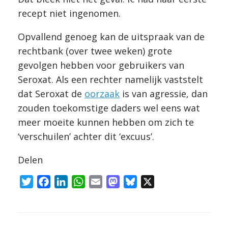
recept niet ingenomen.
Opvallend genoeg kan de uitspraak van de
rechtbank (over twee weken) grote
gevolgen hebben voor gebruikers van
Seroxat. Als een rechter namelijk vaststelt
dat Seroxat de
oorzaak
is van agressie, dan
zouden toekomstige daders wel eens wat
meer moeite kunnen hebben om zich te
‘verschuilen’ achter dit ‘excuus’.
Delen
T
F
L
W
E
M
B
X
w
a
i
h
m
a
l
i
c
n
a
a
s
u
t
e
k
t
i
t
e
Bericht navigatie