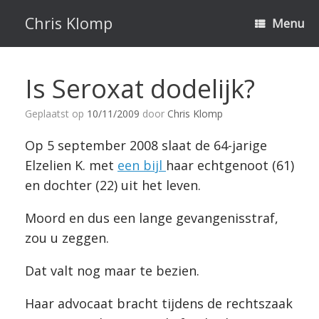
Ga
naar
Chris Klomp
Menu
de
inhoud
Is Seroxat dodelijk?
Geplaatst op
10/11/2009
door
Chris Klomp
Op 5 september 2008 slaat de 64-jarige
Elzelien K. met
een bijl
haar echtgenoot (61)
en dochter (22) uit het leven.
Moord en dus een lange gevangenisstraf,
zou u zeggen.
Dat valt nog maar te bezien.
Haar advocaat bracht tijdens de rechtszaak