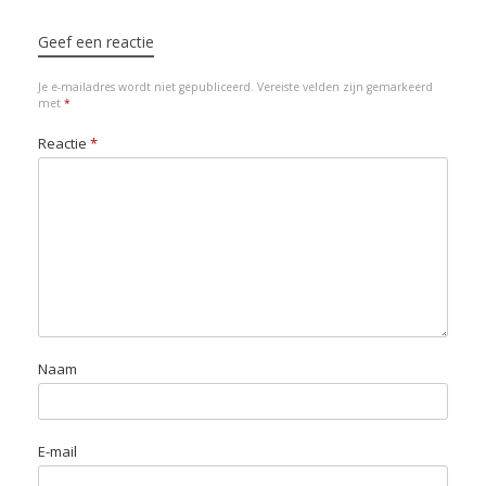
t
b
e
s
l
o
s
e
o
d
A
d
k
Geef een reactie
r
o
I
p
o
y
Je e-mailadres wordt niet gepubliceerd.
Vereiste velden zijn gemarkeerd
k
n
p
n
met
*
Reactie
*
Naam
E-mail