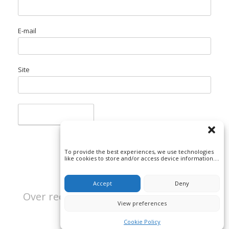
E-mail
Site
To provide the best experiences, we use technologies
like cookies to store and/or access device information.
Consenting to these technologies will allow us to
process data such as browsing behavior or unique IDs
on this site. Not consenting or withdrawing consent, may
Accept
Deny
adversely affect certain features and functions.
Over rechtspraak en misdaad | Beeld:
View preferences
iStock/Lightspruch
Cookie Policy