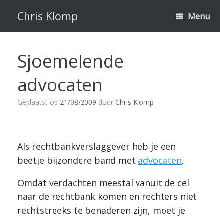
Ga
naar
Chris Klomp
Menu
de
inhoud
Sjoemelende
advocaten
Geplaatst op
21/08/2009
door
Chris Klomp
Als rechtbankverslaggever heb je een
beetje bijzondere band met
advocaten
.
Omdat verdachten meestal vanuit de cel
naar de rechtbank komen en rechters niet
rechtstreeks te benaderen zijn, moet je