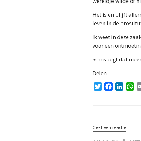
wereldje wilde of ni
Het is en blijft all
leven in de prostit
Ik weet in deze zaak
voor een ontmoeting
Soms zegt dat meer
Delen
T
F
L
W
w
a
i
h
i
c
n
a
t
e
k
t
Bericht navigatie
t
b
e
s
e
o
d
A
Geef een reactie
r
o
I
p
Je e-mailadres wordt niet gepu