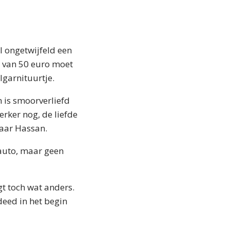
 ongetwijfeld een
s van 50 euro moet
lgarnituurtje.
 is smoorverliefd
erker nog, de liefde
naar Hassan.
auto, maar geen
gt toch wat anders.
deed in het begin