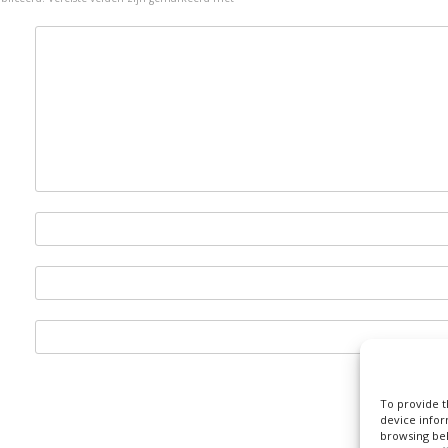
n
To provide t
device infor
browsing beh