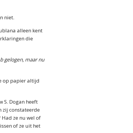
n niet.
jublana alleen kent
erklaringen die
eb gelogen, maar nu
 op papier altijd
w S. Dogan heeft
n zij constateerde
? Had ze nu wel of
issen of ze uit het