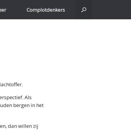
eer
Complotdenkers
achtoffer.
rspectief. Als
ouden bergen in het
n, dan willen zij