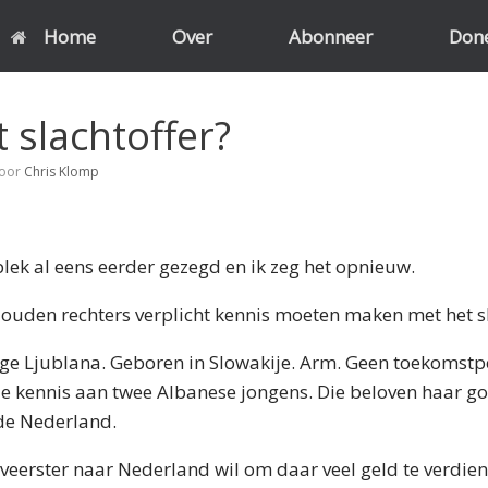
Home
Over
Abonneer
Don
t slachtoffer?
oor
Chris Klomp
plek al eens eerder gezegd en ik zeg het opnieuw.
ouden rechters verplicht kennis moeten maken met het sl
ge Ljublana. Geboren in Slowakije. Arm. Geen toekomstpe
ze kennis aan twee Albanese jongens. Die beloven haar g
de Nederland.
rveerster naar Nederland wil om daar veel geld te verdiene