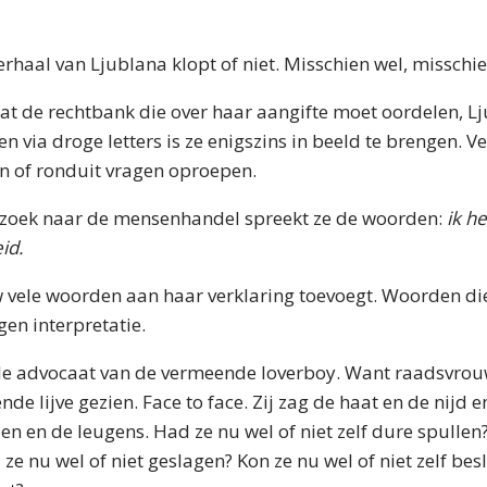
verhaal van Ljublana klopt of niet. Misschien wel, misschie
dat de rechtbank die over haar aangifte moet oordelen, L
en via droge letters is ze enigszins in beeld te brengen. V
n of ronduit vragen oproepen.
rzoek naar de mensenhandel spreekt ze de woorden:
ik h
id.
vele woorden aan haar verklaring toevoegt. Woorden die
gen interpretatie.
t de advocaat van de vermeende loverboy. Want raadsvrou
nde lijve gezien. Face to face. Zij zag de haat en de nijd e
en en de leugens. Had ze nu wel of niet zelf dure spullen
 ze nu wel of niet geslagen? Kon ze nu wel of niet zelf besl