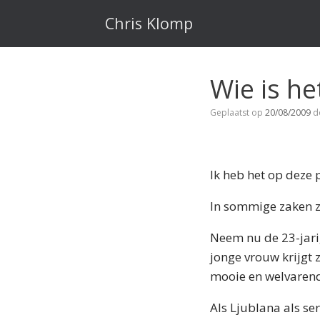
Ga
naar
Chris Klomp
de
inhoud
Wie is he
Geplaatst op
20/08/2009
d
Ik heb het op deze 
In sommige zaken z
Neem nu de 23-jari
jonge vrouw krijgt 
mooie en welvaren
Als Ljublana als se