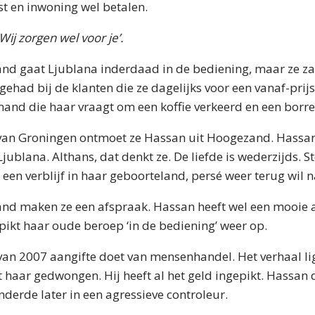
st en inwoning wel betalen.
ij zorgen wel voor je’.
nd gaat Ljublana inderdaad in de bediening, maar ze zal
ehad bij de klanten die ze dagelijks voor een vanaf-prij
mand die haar vraagt om een koffie verkeerd en een borre
van Groningen ontmoet ze Hassan uit Hoogezand. Hassan
ublana. Althans, dat denkt ze. De liefde is wederzijds. St
na een verblijf in haar geboorteland, persé weer terug wil 
nd maken ze een afspraak. Hassan heeft wel een mooie 
pikt haar oude beroep ‘in de bediening’ weer op.
van 2007 aangifte doet van mensenhandel. Het verhaal li
haar gedwongen. Hij heeft al het geld ingepikt. Hassan 
anderde later in een agressieve controleur.