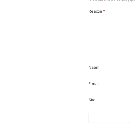
k
n
p
Reactie
*
Naam
E-mail
Site