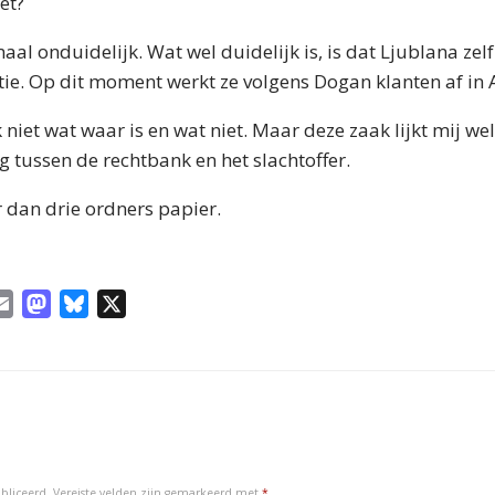
et?
emaal onduidelijk. Wat wel duidelijk is, is dat Ljublana zel
utie. Op dit moment werkt ze volgens Dogan klanten af in
 niet wat waar is en wat niet. Maar deze zaak lijkt mij wel
 tussen de rechtbank en het slachtoffer.
 dan drie ordners papier.
E
M
B
X
m
a
l
a
s
u
i
t
e
l
o
s
d
k
o
y
bliceerd.
Vereiste velden zijn gemarkeerd met
*