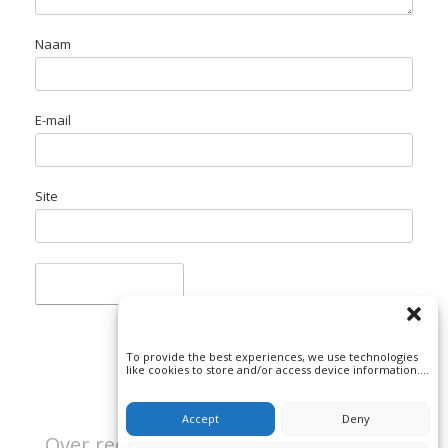
Naam
E-mail
Site
To provide the best experiences, we use technologies
like cookies to store and/or access device information.
Consenting to these technologies will allow us to
process data such as browsing behavior or unique IDs
on this site. Not consenting or withdrawing consent, may
Accept
Deny
adversely affect certain features and functions.
Over rechtspraak en misdaad | Beeld: